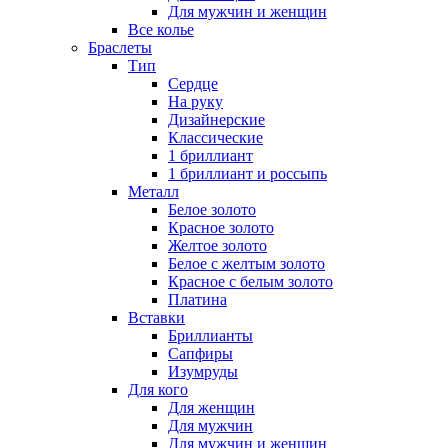
Для мужчин и женщин
Все колье
Браслеты
Тип
Сердце
На руку
Дизайнерские
Классические
1 бриллиант
1 бриллиант и россыпь
Металл
Белое золото
Красное золото
Желтое золото
Белое с желтым золото
Красное с белым золото
Платина
Вставки
Бриллианты
Сапфиры
Изумруды
Для кого
Для женщин
Для мужчин
Для мужчин и женщин