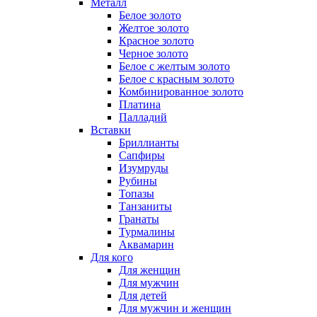
Металл
Белое золото
Желтое золото
Красное золото
Черное золото
Белое с желтым золото
Белое с красным золото
Комбинированное золото
Платина
Палладий
Вставки
Бриллианты
Сапфиры
Изумруды
Рубины
Топазы
Танзаниты
Гранаты
Турмалины
Аквамарин
Для кого
Для женщин
Для мужчин
Для детей
Для мужчин и женщин