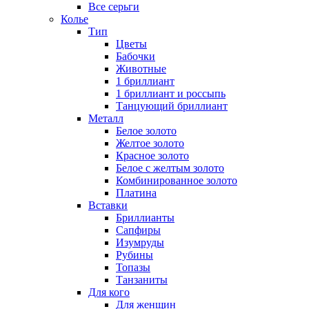
Все серьги
Колье
Тип
Цветы
Бабочки
Животные
1 бриллиант
1 бриллиант и россыпь
Танцующий бриллиант
Металл
Белое золото
Желтое золото
Красное золото
Белое с желтым золото
Комбинированное золото
Платина
Вставки
Бриллианты
Сапфиры
Изумруды
Рубины
Топазы
Танзаниты
Для кого
Для женщин