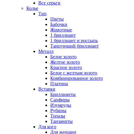
Все серьги
Колье
Тип
Цветы
Бабочки
Животные
1 бриллиант
1 бриллиант и россыпь
Танцующий бриллиант
Металл
Белое золото
Желтое золото
Красное золото
Белое с желтым золото
Комбинированное золото
Платина
Вставки
Бриллианты
Сапфиры
Изумруды
Рубины
Топазы
Танзаниты
Для кого
Для женщин