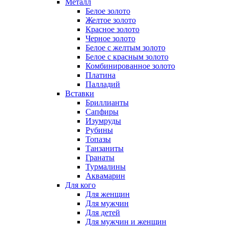
Металл
Белое золото
Желтое золото
Красное золото
Черное золото
Белое с желтым золото
Белое с красным золото
Комбинированное золото
Платина
Палладий
Вставки
Бриллианты
Сапфиры
Изумруды
Рубины
Топазы
Танзаниты
Гранаты
Турмалины
Аквамарин
Для кого
Для женщин
Для мужчин
Для детей
Для мужчин и женщин