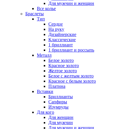
Для мужчин и женщин
Все колье
Браслеты
Тип
Сердце
На руку
Дизайнерские
Классические
1 бриллиант
1 бриллиант и россыпь
Металл
Белое золото
Красное золото
Желтое золото
Белое с желтым золото
Красное с белым золото
Платина
Вставки
Бриллианты
Сапфиры
Изумруды
Для кого
Для женщин
Для мужчин
Для мужчин и женщин