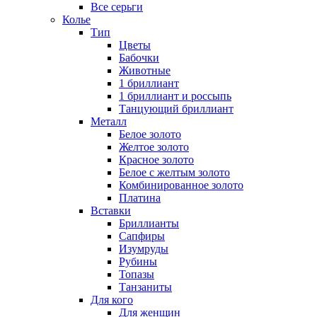
Все серьги
Колье
Тип
Цветы
Бабочки
Животные
1 бриллиант
1 бриллиант и россыпь
Танцующий бриллиант
Металл
Белое золото
Желтое золото
Красное золото
Белое с желтым золото
Комбинированное золото
Платина
Вставки
Бриллианты
Сапфиры
Изумруды
Рубины
Топазы
Танзаниты
Для кого
Для женщин