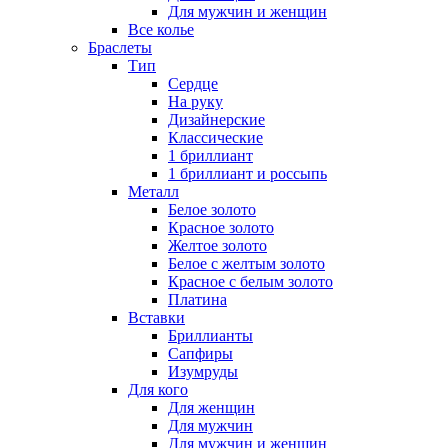
Для мужчин и женщин
Все колье
Браслеты
Тип
Сердце
На руку
Дизайнерские
Классические
1 бриллиант
1 бриллиант и россыпь
Металл
Белое золото
Красное золото
Желтое золото
Белое с желтым золото
Красное с белым золото
Платина
Вставки
Бриллианты
Сапфиры
Изумруды
Для кого
Для женщин
Для мужчин
Для мужчин и женщин