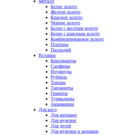
Металл
Белое золото
Желтое золото
Красное золото
Черное золото
Белое с желтым золото
Белое с красным золото
Комбинированное золото
Платина
Палладий
Вставки
Бриллианты
Сапфиры
Изумруды
Рубины
Топазы
Танзаниты
Гранаты
Турмалины
Аквамарин
Для кого
Для женщин
Для мужчин
Для детей
Для мужчин и женщин