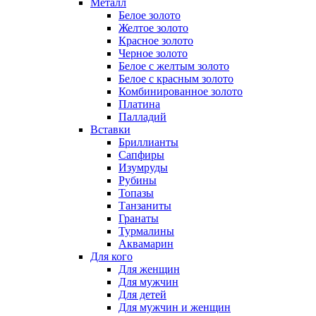
Металл
Белое золото
Желтое золото
Красное золото
Черное золото
Белое с желтым золото
Белое с красным золото
Комбинированное золото
Платина
Палладий
Вставки
Бриллианты
Сапфиры
Изумруды
Рубины
Топазы
Танзаниты
Гранаты
Турмалины
Аквамарин
Для кого
Для женщин
Для мужчин
Для детей
Для мужчин и женщин