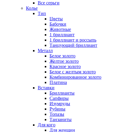
Все серьги
Колье
Тип
Цветы
Бабочки
Животные
1 бриллиант
1 бриллиант и россыпь
Танцующий бриллиант
Металл
Белое золото
Желтое золото
Красное золото
Белое с желтым золото
Комбинированное золото
Платина
Вставки
Бриллианты
Сапфиры
Изумруды
Рубины
Топазы
Танзаниты
Для кого
Для женщин