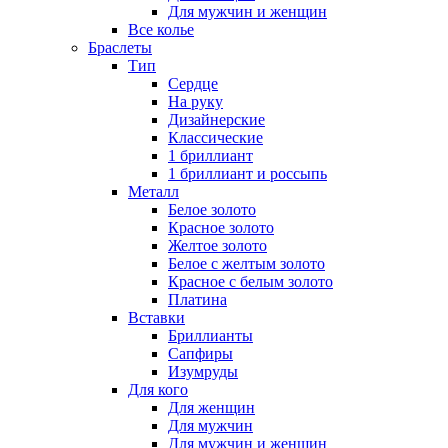
Для мужчин и женщин
Все колье
Браслеты
Тип
Сердце
На руку
Дизайнерские
Классические
1 бриллиант
1 бриллиант и россыпь
Металл
Белое золото
Красное золото
Желтое золото
Белое с желтым золото
Красное с белым золото
Платина
Вставки
Бриллианты
Сапфиры
Изумруды
Для кого
Для женщин
Для мужчин
Для мужчин и женщин