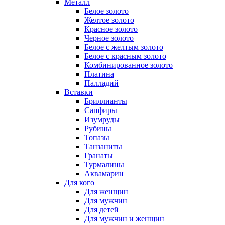
Металл
Белое золото
Желтое золото
Красное золото
Черное золото
Белое с желтым золото
Белое с красным золото
Комбинированное золото
Платина
Палладий
Вставки
Бриллианты
Сапфиры
Изумруды
Рубины
Топазы
Танзаниты
Гранаты
Турмалины
Аквамарин
Для кого
Для женщин
Для мужчин
Для детей
Для мужчин и женщин