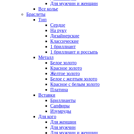
Для мужчин и женщин
Все колье
Браслеты
Тип
Сердце
На руку
Дизайнерские
Классические
1 бриллиант
1 бриллиант и россыпь
Металл
Белое золото
Красное золото
Желтое золото
Белое с желтым золото
Красное с белым золото
Платина
Вставки
Бриллианты
Сапфиры
Изумруды
Для кого
Для женщин
Для мужчин
Для мужчин и женщин