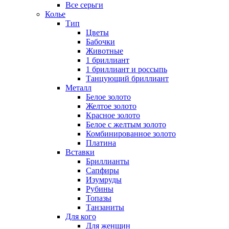
Все серьги
Колье
Тип
Цветы
Бабочки
Животные
1 бриллиант
1 бриллиант и россыпь
Танцующий бриллиант
Металл
Белое золото
Желтое золото
Красное золото
Белое с желтым золото
Комбинированное золото
Платина
Вставки
Бриллианты
Сапфиры
Изумруды
Рубины
Топазы
Танзаниты
Для кого
Для женщин