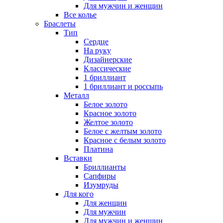
Для мужчин и женщин
Все колье
Браслеты
Тип
Сердце
На руку
Дизайнерские
Классические
1 бриллиант
1 бриллиант и россыпь
Металл
Белое золото
Красное золото
Желтое золото
Белое с желтым золото
Красное с белым золото
Платина
Вставки
Бриллианты
Сапфиры
Изумруды
Для кого
Для женщин
Для мужчин
Для мужчин и женщин