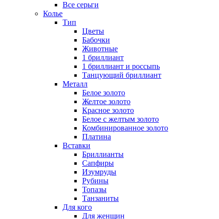
Все серьги
Колье
Тип
Цветы
Бабочки
Животные
1 бриллиант
1 бриллиант и россыпь
Танцующий бриллиант
Металл
Белое золото
Желтое золото
Красное золото
Белое с желтым золото
Комбинированное золото
Платина
Вставки
Бриллианты
Сапфиры
Изумруды
Рубины
Топазы
Танзаниты
Для кого
Для женщин