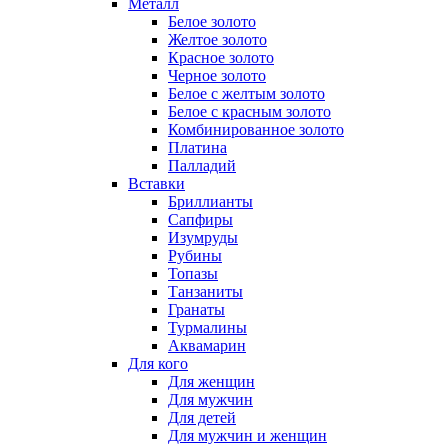
Металл
Белое золото
Желтое золото
Красное золото
Черное золото
Белое с желтым золото
Белое с красным золото
Комбинированное золото
Платина
Палладий
Вставки
Бриллианты
Сапфиры
Изумруды
Рубины
Топазы
Танзаниты
Гранаты
Турмалины
Аквамарин
Для кого
Для женщин
Для мужчин
Для детей
Для мужчин и женщин