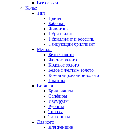
Все серьги
Колье
Тип
Цветы
Бабочки
Животные
1 бриллиант
1 бриллиант и россыпь
Танцующий бриллиант
Металл
Белое золото
Желтое золото
Красное золото
Белое с желтым золото
Комбинированное золото
Платина
Вставки
Бриллианты
Сапфиры
Изумруды
Рубины
Топазы
Танзаниты
Для кого
Для женщин