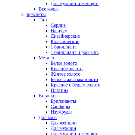
Для мужчин и женщин
Все колье
Браслеты
Тип
Сердце
На руку
Дизайнерские
Классические
1 бриллиант
1 бриллиант и россыпь
Металл
Белое золото
Красное золото
Желтое золото
Белое с желтым золото
Красное с белым золото
Платина
Вставки
Бриллианты
Сапфиры
Изумруды
Для кого
Для женщин
Для мужчин
Для мужчин и женщин