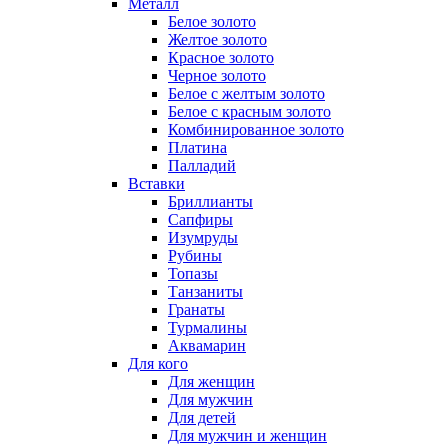
Металл
Белое золото
Желтое золото
Красное золото
Черное золото
Белое с желтым золото
Белое с красным золото
Комбинированное золото
Платина
Палладий
Вставки
Бриллианты
Сапфиры
Изумруды
Рубины
Топазы
Танзаниты
Гранаты
Турмалины
Аквамарин
Для кого
Для женщин
Для мужчин
Для детей
Для мужчин и женщин