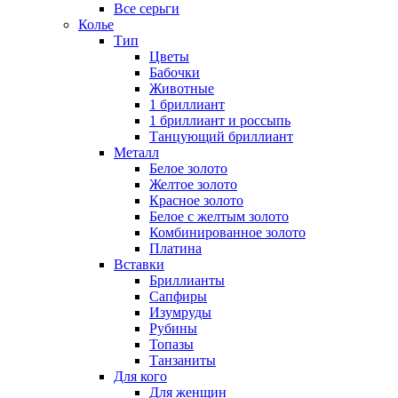
Все серьги
Колье
Тип
Цветы
Бабочки
Животные
1 бриллиант
1 бриллиант и россыпь
Танцующий бриллиант
Металл
Белое золото
Желтое золото
Красное золото
Белое с желтым золото
Комбинированное золото
Платина
Вставки
Бриллианты
Сапфиры
Изумруды
Рубины
Топазы
Танзаниты
Для кого
Для женщин