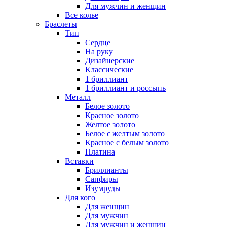
Для мужчин и женщин
Все колье
Браслеты
Тип
Сердце
На руку
Дизайнерские
Классические
1 бриллиант
1 бриллиант и россыпь
Металл
Белое золото
Красное золото
Желтое золото
Белое с желтым золото
Красное с белым золото
Платина
Вставки
Бриллианты
Сапфиры
Изумруды
Для кого
Для женщин
Для мужчин
Для мужчин и женщин