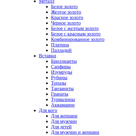
Металл
Белое золото
Желтое золото
Красное золото
Черное золото
Белое с желтым золото
Белое с красным золото
Комбинированное золото
Платина
Палладий
Вставки
Бриллианты
Сапфиры
Изумруды
Рубины
Топазы
Танзаниты
Гранаты
Турмалины
Аквамарин
Для кого
Для женщин
Для мужчин
Для детей
Для мужчин и женщин