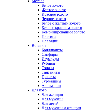
Металл
Белое золото
Желтое золото
Красное золото
Черное золото
Белое с желтым золото
Белое с красным золото
Комбинированное золото
Платина
Палладий
Вставки
Бриллианты
Сапфиры
Изумруды
Рубины
Топазы
Танзаниты
Гранаты
Турмалины
Аквамарин
Для кого
Для женщин
Для мужчин
Для детей
Для мужчин и женщин