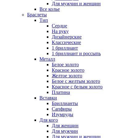
Для мужчин и женщин
Все колье
Браслеты
Тип
Сердце
На руку
Дизайнерские
Классические
1 бриллиант
1 бриллиант и россыпь
Металл
Белое золото
Красное золото
Желтое золото
Белое с желтым золото
Красное с белым золото
Платина
Вставки
Бриллианты
Сапфиры
Изумруды
Для кого
Для женщин
Для мужчин
Для мужчин и женщин