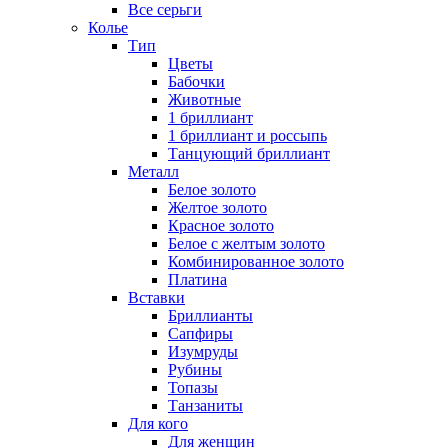
Все серьги
Колье
Тип
Цветы
Бабочки
Животные
1 бриллиант
1 бриллиант и россыпь
Танцующий бриллиант
Металл
Белое золото
Желтое золото
Красное золото
Белое с желтым золото
Комбинированное золото
Платина
Вставки
Бриллианты
Сапфиры
Изумруды
Рубины
Топазы
Танзаниты
Для кого
Для женщин