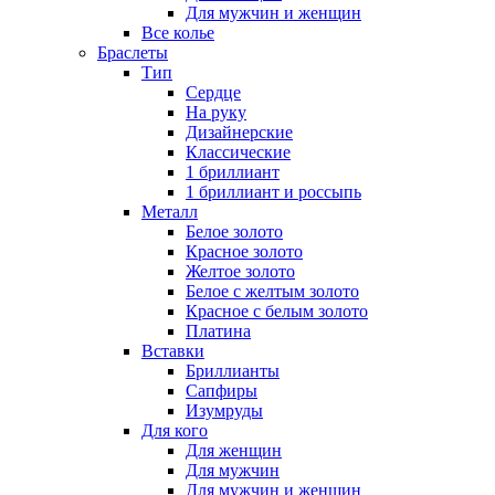
Для мужчин и женщин
Все колье
Браслеты
Тип
Сердце
На руку
Дизайнерские
Классические
1 бриллиант
1 бриллиант и россыпь
Металл
Белое золото
Красное золото
Желтое золото
Белое с желтым золото
Красное с белым золото
Платина
Вставки
Бриллианты
Сапфиры
Изумруды
Для кого
Для женщин
Для мужчин
Для мужчин и женщин