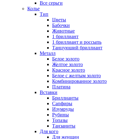
Все серьги
Колье
Тип
Цветы
Бабочки
Животные
1 бриллиант
1 бриллиант и россыпь
Танцующий бриллиант
Металл
Белое золото
Желтое золото
Красное золото
Белое с желтым золото
Комбинированное золото
Платина
Вставки
Бриллианты
Сапфиры
Изумруды
Рубины
Топазы
Танзаниты
Для кого
Для женщин