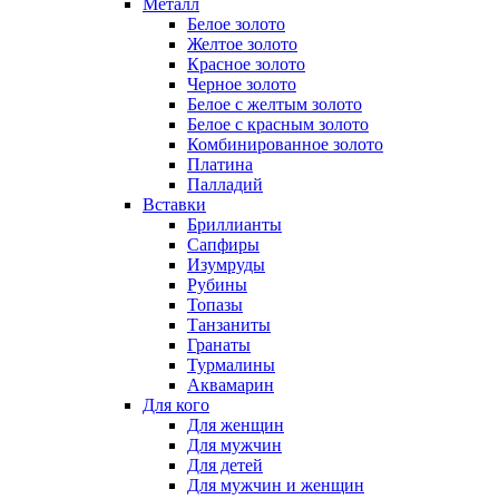
Металл
Белое золото
Желтое золото
Красное золото
Черное золото
Белое с желтым золото
Белое с красным золото
Комбинированное золото
Платина
Палладий
Вставки
Бриллианты
Сапфиры
Изумруды
Рубины
Топазы
Танзаниты
Гранаты
Турмалины
Аквамарин
Для кого
Для женщин
Для мужчин
Для детей
Для мужчин и женщин