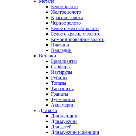
Металл
Белое золото
Желтое золото
Красное золото
Черное золото
Белое с желтым золото
Белое с красным золото
Комбинированное золото
Платина
Палладий
Вставки
Бриллианты
Сапфиры
Изумруды
Рубины
Топазы
Танзаниты
Гранаты
Турмалины
Аквамарин
Для кого
Для женщин
Для мужчин
Для детей
Для мужчин и женщин