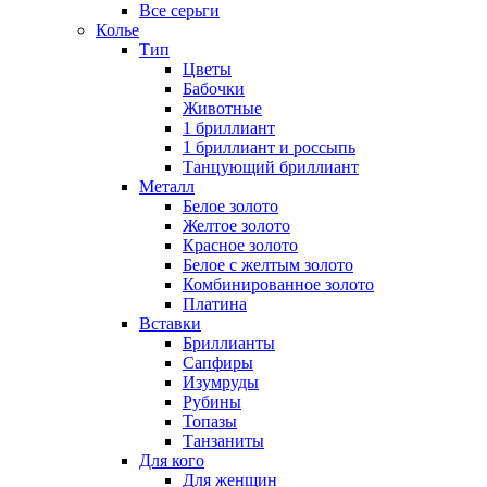
Все серьги
Колье
Тип
Цветы
Бабочки
Животные
1 бриллиант
1 бриллиант и россыпь
Танцующий бриллиант
Металл
Белое золото
Желтое золото
Красное золото
Белое с желтым золото
Комбинированное золото
Платина
Вставки
Бриллианты
Сапфиры
Изумруды
Рубины
Топазы
Танзаниты
Для кого
Для женщин