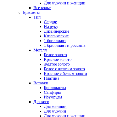
Для мужчин и женщин
Все колье
Браслеты
Тип
Сердце
На руку
Дизайнерские
Классические
1 бриллиант
1 бриллиант и россыпь
Металл
Белое золото
Красное золото
Желтое золото
Белое с желтым золото
Красное с белым золото
Платина
Вставки
Бриллианты
Сапфиры
Изумруды
Для кого
Для женщин
Для мужчин
Для мужчин и женщин