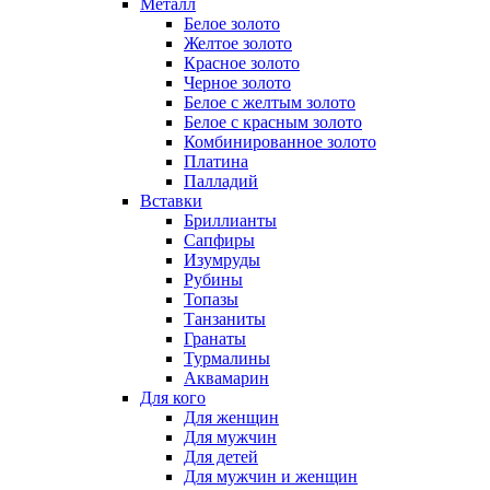
Металл
Белое золото
Желтое золото
Красное золото
Черное золото
Белое с желтым золото
Белое с красным золото
Комбинированное золото
Платина
Палладий
Вставки
Бриллианты
Сапфиры
Изумруды
Рубины
Топазы
Танзаниты
Гранаты
Турмалины
Аквамарин
Для кого
Для женщин
Для мужчин
Для детей
Для мужчин и женщин