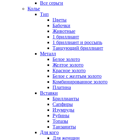
Все серьги
Колье
Тип
Цветы
Бабочки
Животные
1 бриллиант
1 бриллиант и россыпь
Танцующий бриллиант
Металл
Белое золото
Желтое золото
Красное золото
Белое с желтым золото
Комбинированное золото
Платина
Вставки
Бриллианты
Сапфиры
Изумруды
Рубины
Топазы
Танзаниты
Для кого
Для женщин