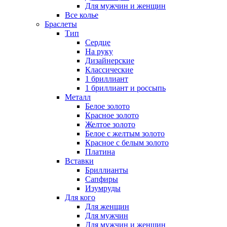
Для мужчин и женщин
Все колье
Браслеты
Тип
Сердце
На руку
Дизайнерские
Классические
1 бриллиант
1 бриллиант и россыпь
Металл
Белое золото
Красное золото
Желтое золото
Белое с желтым золото
Красное с белым золото
Платина
Вставки
Бриллианты
Сапфиры
Изумруды
Для кого
Для женщин
Для мужчин
Для мужчин и женщин