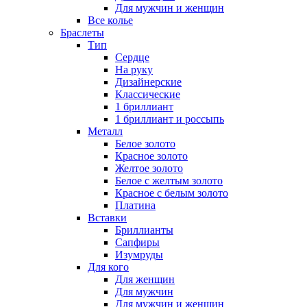
Для мужчин и женщин
Все колье
Браслеты
Тип
Сердце
На руку
Дизайнерские
Классические
1 бриллиант
1 бриллиант и россыпь
Металл
Белое золото
Красное золото
Желтое золото
Белое с желтым золото
Красное с белым золото
Платина
Вставки
Бриллианты
Сапфиры
Изумруды
Для кого
Для женщин
Для мужчин
Для мужчин и женщин