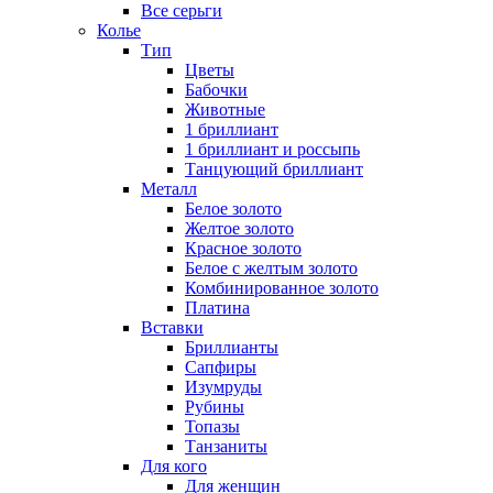
Все серьги
Колье
Тип
Цветы
Бабочки
Животные
1 бриллиант
1 бриллиант и россыпь
Танцующий бриллиант
Металл
Белое золото
Желтое золото
Красное золото
Белое с желтым золото
Комбинированное золото
Платина
Вставки
Бриллианты
Сапфиры
Изумруды
Рубины
Топазы
Танзаниты
Для кого
Для женщин