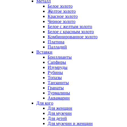
Металл
Белое золото
Желтое золото
Красное золото
Черное золото
Белое с желтым золото
Белое с красным золото
Комбинированное золото
Платина
Палладий
Вставки
Бриллианты
Сапфиры
Изумруды
Рубины
Топазы
Танзаниты
Гранаты
Турмалины
Аквамарин
Для кого
Для женщин
Для мужчин
Для детей
Для мужчин и женщин