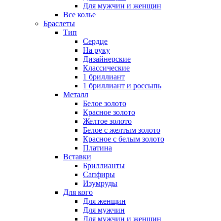
Для мужчин и женщин
Все колье
Браслеты
Тип
Сердце
На руку
Дизайнерские
Классические
1 бриллиант
1 бриллиант и россыпь
Металл
Белое золото
Красное золото
Желтое золото
Белое с желтым золото
Красное с белым золото
Платина
Вставки
Бриллианты
Сапфиры
Изумруды
Для кого
Для женщин
Для мужчин
Для мужчин и женщин