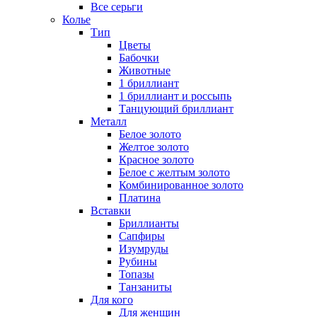
Все серьги
Колье
Тип
Цветы
Бабочки
Животные
1 бриллиант
1 бриллиант и россыпь
Танцующий бриллиант
Металл
Белое золото
Желтое золото
Красное золото
Белое с желтым золото
Комбинированное золото
Платина
Вставки
Бриллианты
Сапфиры
Изумруды
Рубины
Топазы
Танзаниты
Для кого
Для женщин