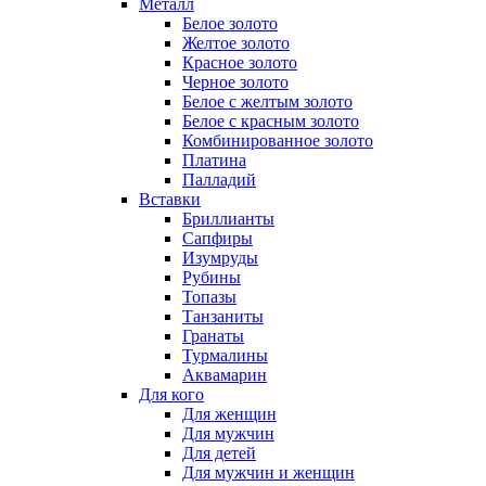
Металл
Белое золото
Желтое золото
Красное золото
Черное золото
Белое с желтым золото
Белое с красным золото
Комбинированное золото
Платина
Палладий
Вставки
Бриллианты
Сапфиры
Изумруды
Рубины
Топазы
Танзаниты
Гранаты
Турмалины
Аквамарин
Для кого
Для женщин
Для мужчин
Для детей
Для мужчин и женщин