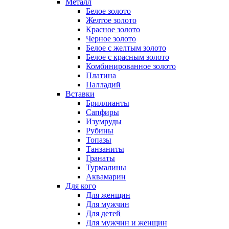
Металл
Белое золото
Желтое золото
Красное золото
Черное золото
Белое с желтым золото
Белое с красным золото
Комбинированное золото
Платина
Палладий
Вставки
Бриллианты
Сапфиры
Изумруды
Рубины
Топазы
Танзаниты
Гранаты
Турмалины
Аквамарин
Для кого
Для женщин
Для мужчин
Для детей
Для мужчин и женщин