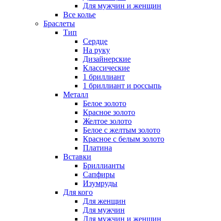
Для мужчин и женщин
Все колье
Браслеты
Тип
Сердце
На руку
Дизайнерские
Классические
1 бриллиант
1 бриллиант и россыпь
Металл
Белое золото
Красное золото
Желтое золото
Белое с желтым золото
Красное с белым золото
Платина
Вставки
Бриллианты
Сапфиры
Изумруды
Для кого
Для женщин
Для мужчин
Для мужчин и женщин