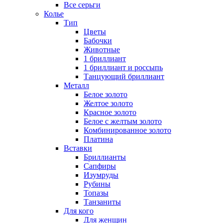
Все серьги
Колье
Тип
Цветы
Бабочки
Животные
1 бриллиант
1 бриллиант и россыпь
Танцующий бриллиант
Металл
Белое золото
Желтое золото
Красное золото
Белое с желтым золото
Комбинированное золото
Платина
Вставки
Бриллианты
Сапфиры
Изумруды
Рубины
Топазы
Танзаниты
Для кого
Для женщин