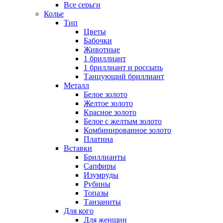
Все серьги
Колье
Тип
Цветы
Бабочки
Животные
1 бриллиант
1 бриллиант и россыпь
Танцующий бриллиант
Металл
Белое золото
Желтое золото
Красное золото
Белое с желтым золото
Комбинированное золото
Платина
Вставки
Бриллианты
Сапфиры
Изумруды
Рубины
Топазы
Танзаниты
Для кого
Для женщин