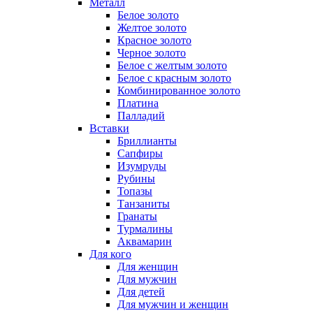
Металл
Белое золото
Желтое золото
Красное золото
Черное золото
Белое с желтым золото
Белое с красным золото
Комбинированное золото
Платина
Палладий
Вставки
Бриллианты
Сапфиры
Изумруды
Рубины
Топазы
Танзаниты
Гранаты
Турмалины
Аквамарин
Для кого
Для женщин
Для мужчин
Для детей
Для мужчин и женщин