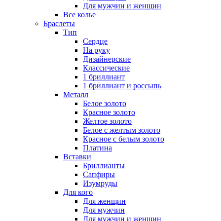
Для мужчин и женщин
Все колье
Браслеты
Тип
Сердце
На руку
Дизайнерские
Классические
1 бриллиант
1 бриллиант и россыпь
Металл
Белое золото
Красное золото
Желтое золото
Белое с желтым золото
Красное с белым золото
Платина
Вставки
Бриллианты
Сапфиры
Изумруды
Для кого
Для женщин
Для мужчин
Для мужчин и женщин