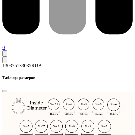
0
130375
133035
RUB
Таблица размеров