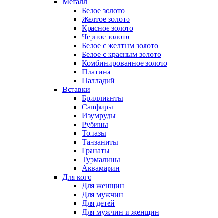
Металл
Белое золото
Желтое золото
Красное золото
Черное золото
Белое с желтым золото
Белое с красным золото
Комбинированное золото
Платина
Палладий
Вставки
Бриллианты
Сапфиры
Изумруды
Рубины
Топазы
Танзаниты
Гранаты
Турмалины
Аквамарин
Для кого
Для женщин
Для мужчин
Для детей
Для мужчин и женщин