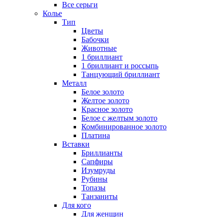
Все серьги
Колье
Тип
Цветы
Бабочки
Животные
1 бриллиант
1 бриллиант и россыпь
Танцующий бриллиант
Металл
Белое золото
Желтое золото
Красное золото
Белое с желтым золото
Комбинированное золото
Платина
Вставки
Бриллианты
Сапфиры
Изумруды
Рубины
Топазы
Танзаниты
Для кого
Для женщин