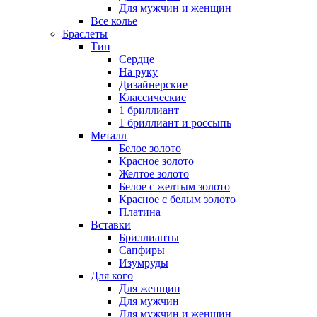
Для мужчин и женщин
Все колье
Браслеты
Тип
Сердце
На руку
Дизайнерские
Классические
1 бриллиант
1 бриллиант и россыпь
Металл
Белое золото
Красное золото
Желтое золото
Белое с желтым золото
Красное с белым золото
Платина
Вставки
Бриллианты
Сапфиры
Изумруды
Для кого
Для женщин
Для мужчин
Для мужчин и женщин