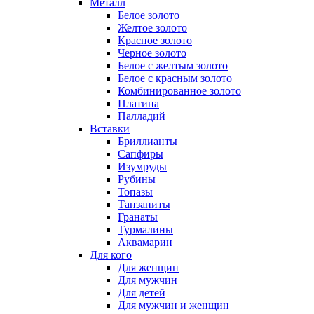
Металл
Белое золото
Желтое золото
Красное золото
Черное золото
Белое с желтым золото
Белое с красным золото
Комбинированное золото
Платина
Палладий
Вставки
Бриллианты
Сапфиры
Изумруды
Рубины
Топазы
Танзаниты
Гранаты
Турмалины
Аквамарин
Для кого
Для женщин
Для мужчин
Для детей
Для мужчин и женщин