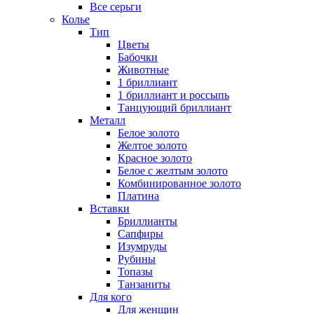
Все серьги
Колье
Тип
Цветы
Бабочки
Животные
1 бриллиант
1 бриллиант и россыпь
Танцующий бриллиант
Металл
Белое золото
Желтое золото
Красное золото
Белое с желтым золото
Комбинированное золото
Платина
Вставки
Бриллианты
Сапфиры
Изумруды
Рубины
Топазы
Танзаниты
Для кого
Для женщин