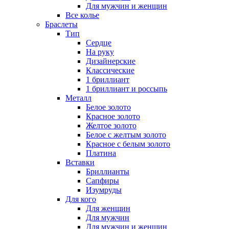
Для мужчин и женщин
Все колье
Браслеты
Тип
Сердце
На руку
Дизайнерские
Классические
1 бриллиант
1 бриллиант и россыпь
Металл
Белое золото
Красное золото
Желтое золото
Белое с желтым золото
Красное с белым золото
Платина
Вставки
Бриллианты
Сапфиры
Изумруды
Для кого
Для женщин
Для мужчин
Для мужчин и женщин