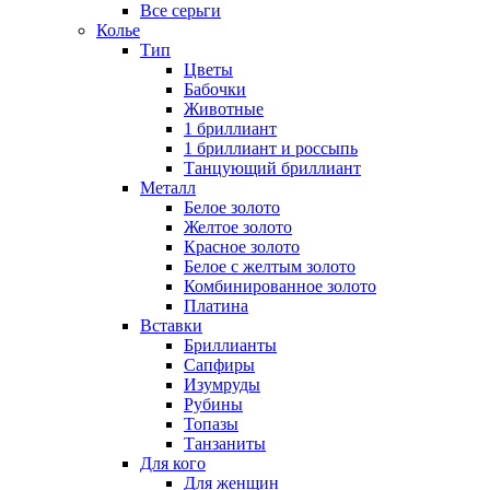
Все серьги
Колье
Тип
Цветы
Бабочки
Животные
1 бриллиант
1 бриллиант и россыпь
Танцующий бриллиант
Металл
Белое золото
Желтое золото
Красное золото
Белое с желтым золото
Комбинированное золото
Платина
Вставки
Бриллианты
Сапфиры
Изумруды
Рубины
Топазы
Танзаниты
Для кого
Для женщин