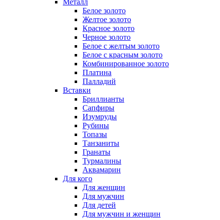
Металл
Белое золото
Желтое золото
Красное золото
Черное золото
Белое с желтым золото
Белое с красным золото
Комбинированное золото
Платина
Палладий
Вставки
Бриллианты
Сапфиры
Изумруды
Рубины
Топазы
Танзаниты
Гранаты
Турмалины
Аквамарин
Для кого
Для женщин
Для мужчин
Для детей
Для мужчин и женщин