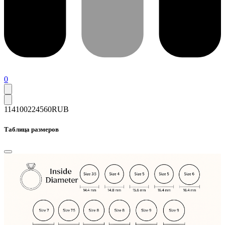
0
114100
224560
RUB
Таблица размеров