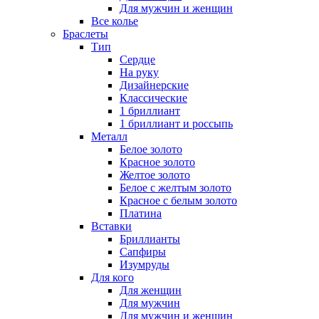
Для мужчин и женщин
Все колье
Браслеты
Тип
Сердце
На руку
Дизайнерские
Классические
1 бриллиант
1 бриллиант и россыпь
Металл
Белое золото
Красное золото
Желтое золото
Белое с желтым золото
Красное с белым золото
Платина
Вставки
Бриллианты
Сапфиры
Изумруды
Для кого
Для женщин
Для мужчин
Для мужчин и женщин