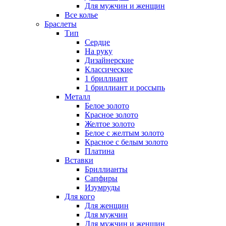
Для мужчин и женщин
Все колье
Браслеты
Тип
Сердце
На руку
Дизайнерские
Классические
1 бриллиант
1 бриллиант и россыпь
Металл
Белое золото
Красное золото
Желтое золото
Белое с желтым золото
Красное с белым золото
Платина
Вставки
Бриллианты
Сапфиры
Изумруды
Для кого
Для женщин
Для мужчин
Для мужчин и женщин