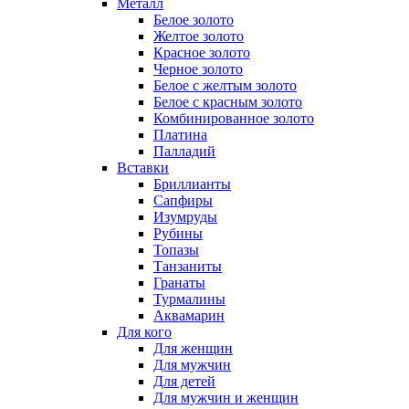
Металл
Белое золото
Желтое золото
Красное золото
Черное золото
Белое с желтым золото
Белое с красным золото
Комбинированное золото
Платина
Палладий
Вставки
Бриллианты
Сапфиры
Изумруды
Рубины
Топазы
Танзаниты
Гранаты
Турмалины
Аквамарин
Для кого
Для женщин
Для мужчин
Для детей
Для мужчин и женщин