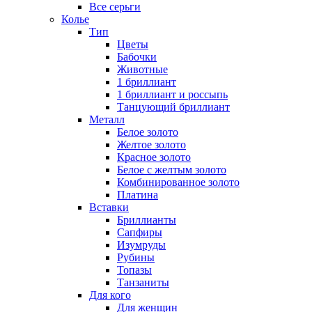
Все серьги
Колье
Тип
Цветы
Бабочки
Животные
1 бриллиант
1 бриллиант и россыпь
Танцующий бриллиант
Металл
Белое золото
Желтое золото
Красное золото
Белое с желтым золото
Комбинированное золото
Платина
Вставки
Бриллианты
Сапфиры
Изумруды
Рубины
Топазы
Танзаниты
Для кого
Для женщин