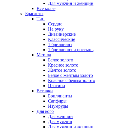
Для мужчин и женщин
Все колье
Браслеты
Тип
Сердце
На руку
Дизайнерские
Классические
1 бриллиант
1 бриллиант и россыпь
Металл
Белое золото
Красное золото
Желтое золото
Белое с желтым золото
Красное с белым золото
Платина
Вставки
Бриллианты
Сапфиры
Изумруды
Для кого
Для женщин
Для мужчин
Для мужчин и женщин