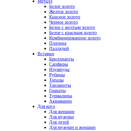
Металл
Белое золото
Желтое золото
Красное золото
Черное золото
Белое с желтым золото
Белое с красным золото
Комбинированное золото
Платина
Палладий
Вставки
Бриллианты
Сапфиры
Изумруды
Рубины
Топазы
Танзаниты
Гранаты
Турмалины
Аквамарин
Для кого
Для женщин
Для мужчин
Для детей
Для мужчин и женщин