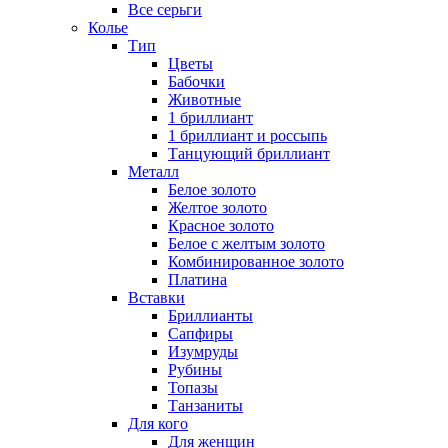
Все серьги
Колье
Тип
Цветы
Бабочки
Животные
1 бриллиант
1 бриллиант и россыпь
Танцующий бриллиант
Металл
Белое золото
Желтое золото
Красное золото
Белое с желтым золото
Комбинированное золото
Платина
Вставки
Бриллианты
Сапфиры
Изумруды
Рубины
Топазы
Танзаниты
Для кого
Для женщин