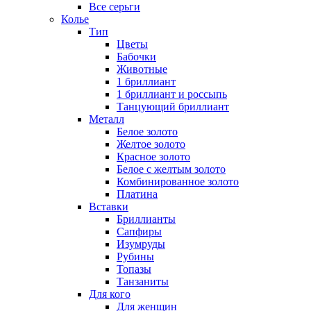
Все серьги
Колье
Тип
Цветы
Бабочки
Животные
1 бриллиант
1 бриллиант и россыпь
Танцующий бриллиант
Металл
Белое золото
Желтое золото
Красное золото
Белое с желтым золото
Комбинированное золото
Платина
Вставки
Бриллианты
Сапфиры
Изумруды
Рубины
Топазы
Танзаниты
Для кого
Для женщин