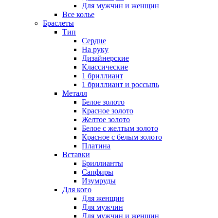
Для мужчин и женщин
Все колье
Браслеты
Тип
Сердце
На руку
Дизайнерские
Классические
1 бриллиант
1 бриллиант и россыпь
Металл
Белое золото
Красное золото
Желтое золото
Белое с желтым золото
Красное с белым золото
Платина
Вставки
Бриллианты
Сапфиры
Изумруды
Для кого
Для женщин
Для мужчин
Для мужчин и женщин