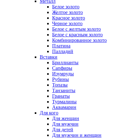
Металл
Белое золото
Желтое золото
Красное золото
Черное золото
Белое с желтым золото
Белое с красным золото
Комбинированное золото
Платина
Палладий
Вставки
Бриллианты
Сапфиры
Изумруды
Рубины
Топазы
Танзаниты
Гранаты
Турмалины
Аквамарин
Для кого
Для женщин
Для мужчин
Для детей
Для мужчин и женщин