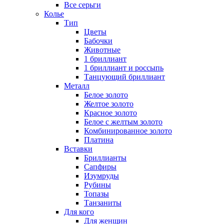
Все серьги
Колье
Тип
Цветы
Бабочки
Животные
1 бриллиант
1 бриллиант и россыпь
Танцующий бриллиант
Металл
Белое золото
Желтое золото
Красное золото
Белое с желтым золото
Комбинированное золото
Платина
Вставки
Бриллианты
Сапфиры
Изумруды
Рубины
Топазы
Танзаниты
Для кого
Для женщин