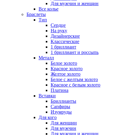
Для мужчин и женщин
Все колье
Браслеты
Тип
Сердце
На руку
Дизайнерские
Классические
1 бриллиант
1 бриллиант и россыпь
Металл
Белое золото
Красное золото
Желтое золото
Белое с желтым золото
Красное с белым золото
Платина
Вставки
Бриллианты
Сапфиры
Изумруды
Для кого
Для женщин
Для мужчин
Для мужчин и женщин