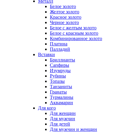
Металл
Белое золото
Желтое золото
Красное золото
Черное золото
Белое с желтым золото
Белое с красным золото
Комбинированное золото
Платина
Палладий
Вставки
Бриллианты
Сапфиры
Изумруды
Рубины
Топазы
Танзаниты
Гранаты
Турмалины
Аквамарин
Для кого
Для женщин
Для мужчин
Для детей
Для мужчин и женщин