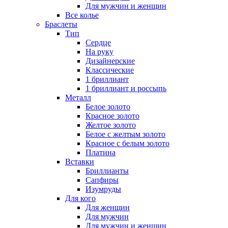
Для мужчин и женщин
Все колье
Браслеты
Тип
Сердце
На руку
Дизайнерские
Классические
1 бриллиант
1 бриллиант и россыпь
Металл
Белое золото
Красное золото
Желтое золото
Белое с желтым золото
Красное с белым золото
Платина
Вставки
Бриллианты
Сапфиры
Изумруды
Для кого
Для женщин
Для мужчин
Для мужчин и женщин