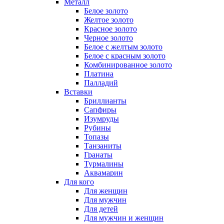
Металл
Белое золото
Желтое золото
Красное золото
Черное золото
Белое с желтым золото
Белое с красным золото
Комбинированное золото
Платина
Палладий
Вставки
Бриллианты
Сапфиры
Изумруды
Рубины
Топазы
Танзаниты
Гранаты
Турмалины
Аквамарин
Для кого
Для женщин
Для мужчин
Для детей
Для мужчин и женщин