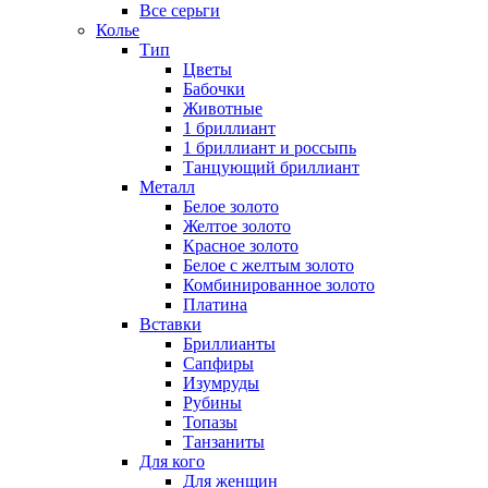
Все серьги
Колье
Тип
Цветы
Бабочки
Животные
1 бриллиант
1 бриллиант и россыпь
Танцующий бриллиант
Металл
Белое золото
Желтое золото
Красное золото
Белое с желтым золото
Комбинированное золото
Платина
Вставки
Бриллианты
Сапфиры
Изумруды
Рубины
Топазы
Танзаниты
Для кого
Для женщин