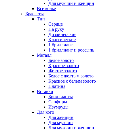
Для мужчин и женщин
Все колье
Браслеты
Тип
Сердце
На руку
Дизайнерские
Классические
1 бриллиант
1 бриллиант и россыпь
Металл
Белое золото
Красное золото
Желтое золото
Белое с желтым золото
Красное с белым золото
Платина
Вставки
Бриллианты
Сапфиры
Изумруды
Для кого
Для женщин
Для мужчин
Для мужчин и женщин