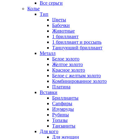
Все серьги
Колье
Тип
Цветы
Бабочки
Животные
1 бриллиант
1 бриллиант и россыпь
Танцующий бриллиант
Металл
Белое золото
Желтое золото
Красное золото
Белое с желтым золото
Комбинированное золото
Платина
Вставки
Бриллианты
Сапфиры
Изумруды
Рубины
Топазы
Танзаниты
Для кого
Для женщин