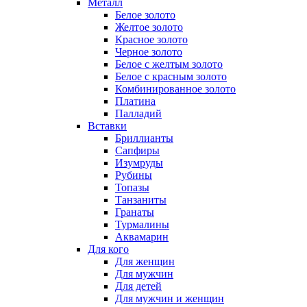
Металл
Белое золото
Желтое золото
Красное золото
Черное золото
Белое с желтым золото
Белое с красным золото
Комбинированное золото
Платина
Палладий
Вставки
Бриллианты
Сапфиры
Изумруды
Рубины
Топазы
Танзаниты
Гранаты
Турмалины
Аквамарин
Для кого
Для женщин
Для мужчин
Для детей
Для мужчин и женщин