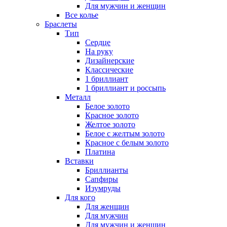
Для мужчин и женщин
Все колье
Браслеты
Тип
Сердце
На руку
Дизайнерские
Классические
1 бриллиант
1 бриллиант и россыпь
Металл
Белое золото
Красное золото
Желтое золото
Белое с желтым золото
Красное с белым золото
Платина
Вставки
Бриллианты
Сапфиры
Изумруды
Для кого
Для женщин
Для мужчин
Для мужчин и женщин