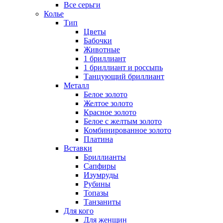
Все серьги
Колье
Тип
Цветы
Бабочки
Животные
1 бриллиант
1 бриллиант и россыпь
Танцующий бриллиант
Металл
Белое золото
Желтое золото
Красное золото
Белое с желтым золото
Комбинированное золото
Платина
Вставки
Бриллианты
Сапфиры
Изумруды
Рубины
Топазы
Танзаниты
Для кого
Для женщин