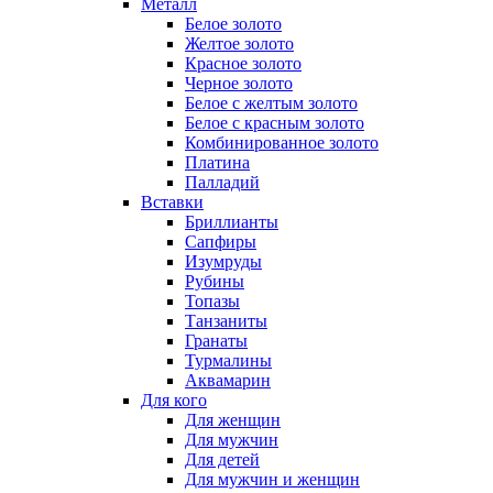
Металл
Белое золото
Желтое золото
Красное золото
Черное золото
Белое с желтым золото
Белое с красным золото
Комбинированное золото
Платина
Палладий
Вставки
Бриллианты
Сапфиры
Изумруды
Рубины
Топазы
Танзаниты
Гранаты
Турмалины
Аквамарин
Для кого
Для женщин
Для мужчин
Для детей
Для мужчин и женщин