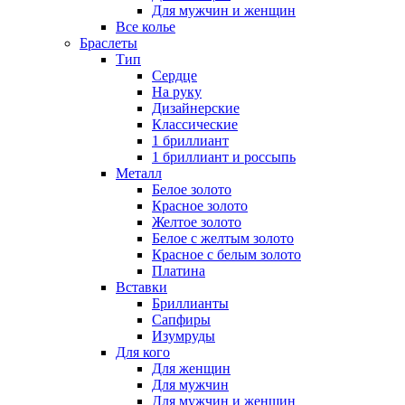
Для мужчин и женщин
Все колье
Браслеты
Тип
Сердце
На руку
Дизайнерские
Классические
1 бриллиант
1 бриллиант и россыпь
Металл
Белое золото
Красное золото
Желтое золото
Белое с желтым золото
Красное с белым золото
Платина
Вставки
Бриллианты
Сапфиры
Изумруды
Для кого
Для женщин
Для мужчин
Для мужчин и женщин