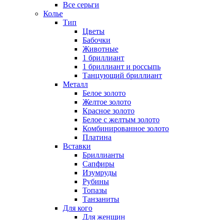
Все серьги
Колье
Тип
Цветы
Бабочки
Животные
1 бриллиант
1 бриллиант и россыпь
Танцующий бриллиант
Металл
Белое золото
Желтое золото
Красное золото
Белое с желтым золото
Комбинированное золото
Платина
Вставки
Бриллианты
Сапфиры
Изумруды
Рубины
Топазы
Танзаниты
Для кого
Для женщин