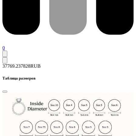
0
37769.2
37828
RUB
Таблица размеров