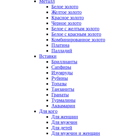
Металл
Белое золото
Желтое золото
Красное золото
Черное золото
Белое с желтым золото
Белое с красным золото
Комбинированное золото
Платина
Палладий
Вставки
Бриллианты
Сапфиры
Изумруды
Рубины
Топазы
Танзаниты
Гранаты
Турмалины
Аквамарин
Для кого
Для женщин
Для мужчин
Для детей
Для мужчин и женщин