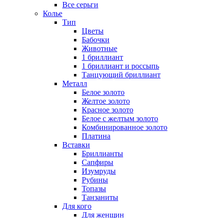
Все серьги
Колье
Тип
Цветы
Бабочки
Животные
1 бриллиант
1 бриллиант и россыпь
Танцующий бриллиант
Металл
Белое золото
Желтое золото
Красное золото
Белое с желтым золото
Комбинированное золото
Платина
Вставки
Бриллианты
Сапфиры
Изумруды
Рубины
Топазы
Танзаниты
Для кого
Для женщин