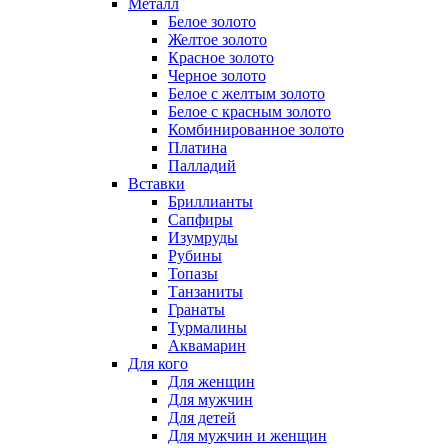
Металл
Белое золото
Желтое золото
Красное золото
Черное золото
Белое с желтым золото
Белое с красным золото
Комбинированное золото
Платина
Палладий
Вставки
Бриллианты
Сапфиры
Изумруды
Рубины
Топазы
Танзаниты
Гранаты
Турмалины
Аквамарин
Для кого
Для женщин
Для мужчин
Для детей
Для мужчин и женщин