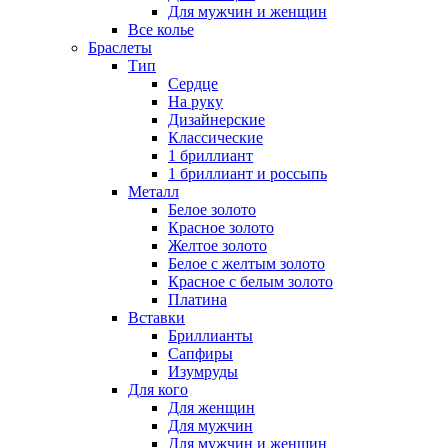
Для мужчин и женщин
Все колье
Браслеты
Тип
Сердце
На руку
Дизайнерские
Классические
1 бриллиант
1 бриллиант и россыпь
Металл
Белое золото
Красное золото
Желтое золото
Белое с желтым золото
Красное с белым золото
Платина
Вставки
Бриллианты
Сапфиры
Изумруды
Для кого
Для женщин
Для мужчин
Для мужчин и женщин