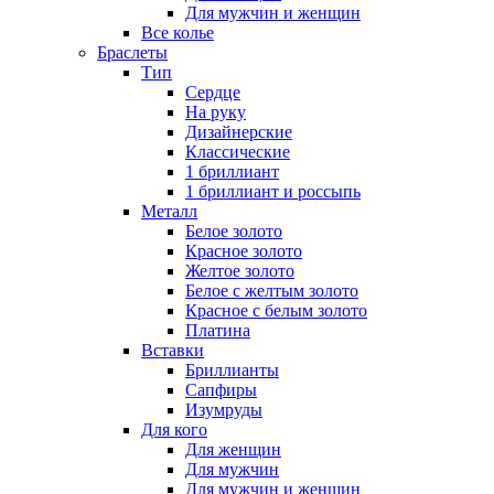
Для мужчин и женщин
Все колье
Браслеты
Тип
Сердце
На руку
Дизайнерские
Классические
1 бриллиант
1 бриллиант и россыпь
Металл
Белое золото
Красное золото
Желтое золото
Белое с желтым золото
Красное с белым золото
Платина
Вставки
Бриллианты
Сапфиры
Изумруды
Для кого
Для женщин
Для мужчин
Для мужчин и женщин