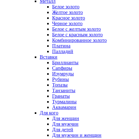
Металл
Белое золото
Желтое золото
Красное золото
Черное золото
Белое с желтым золото
Белое с красным золото
Комбинированное золото
Платина
Палладий
Вставки
Бриллианты
Сапфиры
Изумруды
Рубины
Топазы
Танзаниты
Гранаты
Турмалины
Аквамарин
Для кого
Для женщин
Для мужчин
Для детей
Для мужчин и женщин