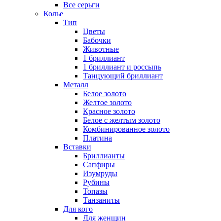
Все серьги
Колье
Тип
Цветы
Бабочки
Животные
1 бриллиант
1 бриллиант и россыпь
Танцующий бриллиант
Металл
Белое золото
Желтое золото
Красное золото
Белое с желтым золото
Комбинированное золото
Платина
Вставки
Бриллианты
Сапфиры
Изумруды
Рубины
Топазы
Танзаниты
Для кого
Для женщин