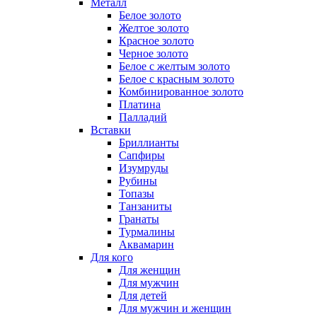
Металл
Белое золото
Желтое золото
Красное золото
Черное золото
Белое с желтым золото
Белое с красным золото
Комбинированное золото
Платина
Палладий
Вставки
Бриллианты
Сапфиры
Изумруды
Рубины
Топазы
Танзаниты
Гранаты
Турмалины
Аквамарин
Для кого
Для женщин
Для мужчин
Для детей
Для мужчин и женщин