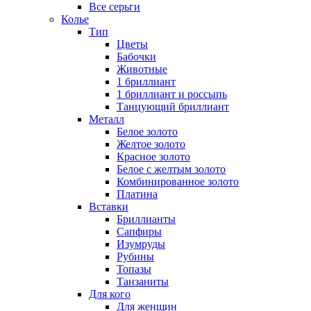
Все серьги
Колье
Тип
Цветы
Бабочки
Животные
1 бриллиант
1 бриллиант и россыпь
Танцующий бриллиант
Металл
Белое золото
Желтое золото
Красное золото
Белое с желтым золото
Комбинированное золото
Платина
Вставки
Бриллианты
Сапфиры
Изумруды
Рубины
Топазы
Танзаниты
Для кого
Для женщин