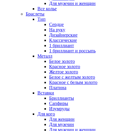
Для мужчин и женщин
Все колье
Браслеты
Тип
Сердце
На руку
Дизайнерские
Классические
1 бриллиант
1 бриллиант и россыпь
Металл
Белое золото
Красное золото
Желтое золото
Белое с желтым золото
Красное с белым золото
Платина
Вставки
Бриллианты
Сапфиры
Изумруды
Для кого
Для женщин
Для мужчин
Для мужчин и женщин