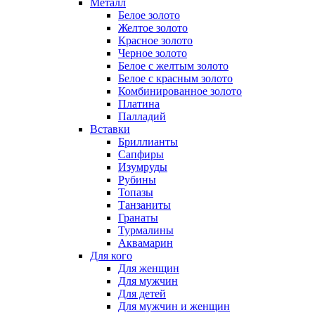
Металл
Белое золото
Желтое золото
Красное золото
Черное золото
Белое с желтым золото
Белое с красным золото
Комбинированное золото
Платина
Палладий
Вставки
Бриллианты
Сапфиры
Изумруды
Рубины
Топазы
Танзаниты
Гранаты
Турмалины
Аквамарин
Для кого
Для женщин
Для мужчин
Для детей
Для мужчин и женщин