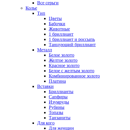
Все серьги
Колье
Тип
Цветы
Бабочки
Животные
1 бриллиант
1 бриллиант и россыпь
Танцующий бриллиант
Металл
Белое золото
Желтое золото
Красное золото
Белое с желтым золото
Комбинированное золото
Платина
Вставки
Бриллианты
Сапфиры
Изумруды
Рубины
Топазы
Танзаниты
Для кого
Для женщин