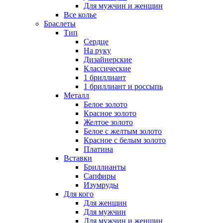
Для мужчин и женщин
Все колье
Браслеты
Тип
Сердце
На руку
Дизайнерские
Классические
1 бриллиант
1 бриллиант и россыпь
Металл
Белое золото
Красное золото
Желтое золото
Белое с желтым золото
Красное с белым золото
Платина
Вставки
Бриллианты
Сапфиры
Изумруды
Для кого
Для женщин
Для мужчин
Для мужчин и женщин