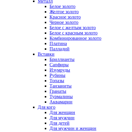
Металл
Белое золото
Желтое золото
Красное золото
Черное золото
Белое с желтым золото
Белое с красным золото
Комбинированное золото
Платина
Палладий
Вставки
Бриллианты
Сапфиры
Изумруды
Рубины
Топазы
Танзаниты
Гранаты
Турмалины
Аквамарин
Для кого
Для женщин
Для мужчин
Для детей
Для мужчин и женщин