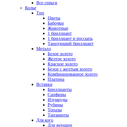
Все серьги
Колье
Тип
Цветы
Бабочки
Животные
1 бриллиант
1 бриллиант и россыпь
Танцующий бриллиант
Металл
Белое золото
Желтое золото
Красное золото
Белое с желтым золото
Комбинированное золото
Платина
Вставки
Бриллианты
Сапфиры
Изумруды
Рубины
Топазы
Танзаниты
Для кого
Для женщин