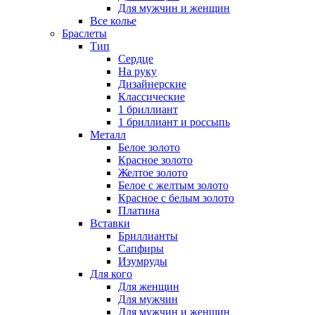
Для мужчин и женщин
Все колье
Браслеты
Тип
Сердце
На руку
Дизайнерские
Классические
1 бриллиант
1 бриллиант и россыпь
Металл
Белое золото
Красное золото
Желтое золото
Белое с желтым золото
Красное с белым золото
Платина
Вставки
Бриллианты
Сапфиры
Изумруды
Для кого
Для женщин
Для мужчин
Для мужчин и женщин