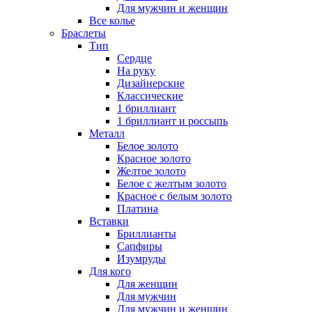
Для мужчин и женщин
Все колье
Браслеты
Тип
Сердце
На руку
Дизайнерские
Классические
1 бриллиант
1 бриллиант и россыпь
Металл
Белое золото
Красное золото
Желтое золото
Белое с желтым золото
Красное с белым золото
Платина
Вставки
Бриллианты
Сапфиры
Изумруды
Для кого
Для женщин
Для мужчин
Для мужчин и женщин