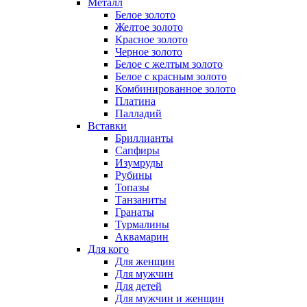
Металл
Белое золото
Желтое золото
Красное золото
Черное золото
Белое с желтым золото
Белое с красным золото
Комбинированное золото
Платина
Палладий
Вставки
Бриллианты
Сапфиры
Изумруды
Рубины
Топазы
Танзаниты
Гранаты
Турмалины
Аквамарин
Для кого
Для женщин
Для мужчин
Для детей
Для мужчин и женщин