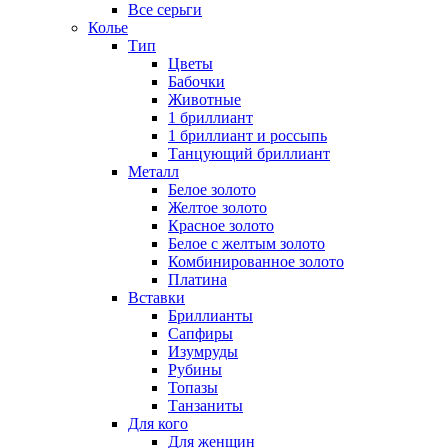
Все серьги
Колье
Тип
Цветы
Бабочки
Животные
1 бриллиант
1 бриллиант и россыпь
Танцующий бриллиант
Металл
Белое золото
Желтое золото
Красное золото
Белое с желтым золото
Комбинированное золото
Платина
Вставки
Бриллианты
Сапфиры
Изумруды
Рубины
Топазы
Танзаниты
Для кого
Для женщин