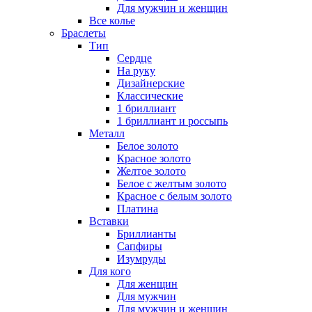
Для мужчин и женщин
Все колье
Браслеты
Тип
Сердце
На руку
Дизайнерские
Классические
1 бриллиант
1 бриллиант и россыпь
Металл
Белое золото
Красное золото
Желтое золото
Белое с желтым золото
Красное с белым золото
Платина
Вставки
Бриллианты
Сапфиры
Изумруды
Для кого
Для женщин
Для мужчин
Для мужчин и женщин