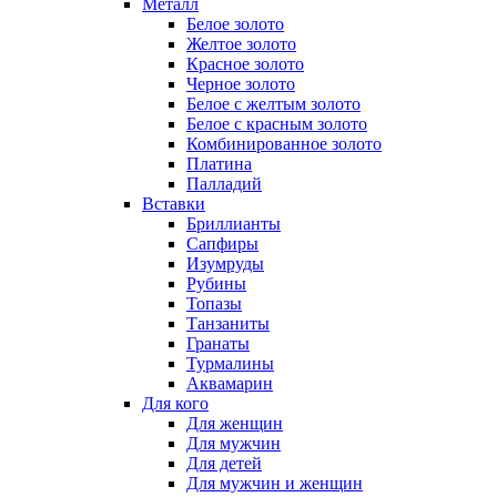
Металл
Белое золото
Желтое золото
Красное золото
Черное золото
Белое с желтым золото
Белое с красным золото
Комбинированное золото
Платина
Палладий
Вставки
Бриллианты
Сапфиры
Изумруды
Рубины
Топазы
Танзаниты
Гранаты
Турмалины
Аквамарин
Для кого
Для женщин
Для мужчин
Для детей
Для мужчин и женщин