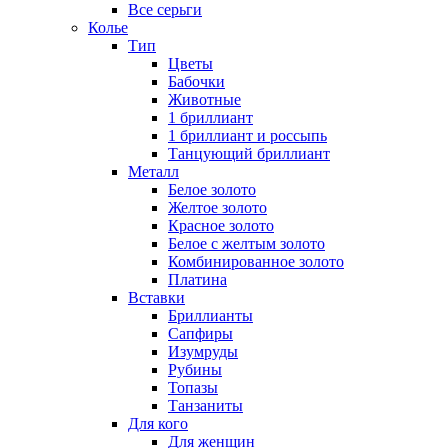
Все серьги
Колье
Тип
Цветы
Бабочки
Животные
1 бриллиант
1 бриллиант и россыпь
Танцующий бриллиант
Металл
Белое золото
Желтое золото
Красное золото
Белое с желтым золото
Комбинированное золото
Платина
Вставки
Бриллианты
Сапфиры
Изумруды
Рубины
Топазы
Танзаниты
Для кого
Для женщин