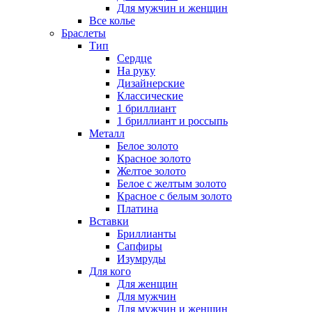
Для мужчин и женщин
Все колье
Браслеты
Тип
Сердце
На руку
Дизайнерские
Классические
1 бриллиант
1 бриллиант и россыпь
Металл
Белое золото
Красное золото
Желтое золото
Белое с желтым золото
Красное с белым золото
Платина
Вставки
Бриллианты
Сапфиры
Изумруды
Для кого
Для женщин
Для мужчин
Для мужчин и женщин