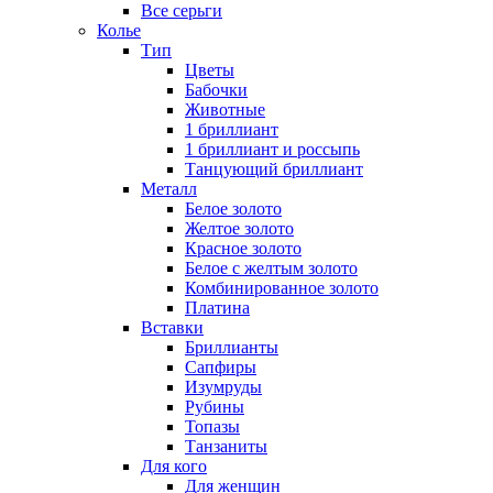
Все серьги
Колье
Тип
Цветы
Бабочки
Животные
1 бриллиант
1 бриллиант и россыпь
Танцующий бриллиант
Металл
Белое золото
Желтое золото
Красное золото
Белое с желтым золото
Комбинированное золото
Платина
Вставки
Бриллианты
Сапфиры
Изумруды
Рубины
Топазы
Танзаниты
Для кого
Для женщин