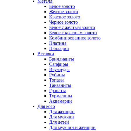
Металл
Белое золото
Желтое золото
Красное золото
Черное золото
Белое с желтым золото
Белое с красным золото
Комбинированное золото
Платина
Палладий
Вставки
Бриллианты
Сапфиры
Изумруды
Рубины
Топазы
Танзаниты
Гранаты
Турмалины
Аквамарин
Для кого
Для женщин
Для мужчин
Для детей
Для мужчин и женщин