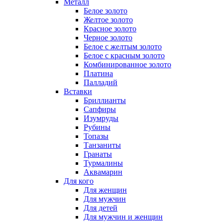
Металл
Белое золото
Желтое золото
Красное золото
Черное золото
Белое с желтым золото
Белое с красным золото
Комбинированное золото
Платина
Палладий
Вставки
Бриллианты
Сапфиры
Изумруды
Рубины
Топазы
Танзаниты
Гранаты
Турмалины
Аквамарин
Для кого
Для женщин
Для мужчин
Для детей
Для мужчин и женщин