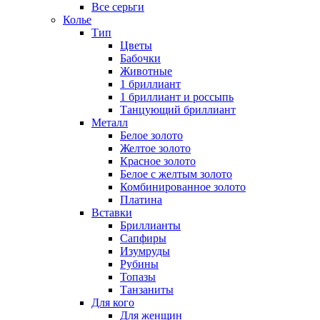
Все серьги
Колье
Тип
Цветы
Бабочки
Животные
1 бриллиант
1 бриллиант и россыпь
Танцующий бриллиант
Металл
Белое золото
Желтое золото
Красное золото
Белое с желтым золото
Комбинированное золото
Платина
Вставки
Бриллианты
Сапфиры
Изумруды
Рубины
Топазы
Танзаниты
Для кого
Для женщин