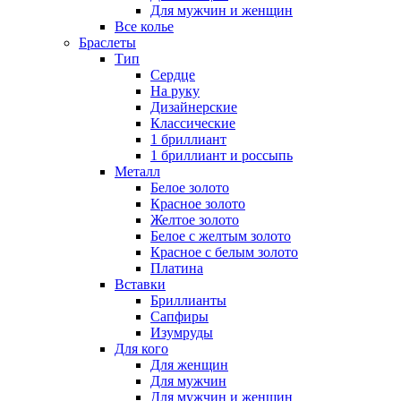
Для мужчин и женщин
Все колье
Браслеты
Тип
Сердце
На руку
Дизайнерские
Классические
1 бриллиант
1 бриллиант и россыпь
Металл
Белое золото
Красное золото
Желтое золото
Белое с желтым золото
Красное с белым золото
Платина
Вставки
Бриллианты
Сапфиры
Изумруды
Для кого
Для женщин
Для мужчин
Для мужчин и женщин