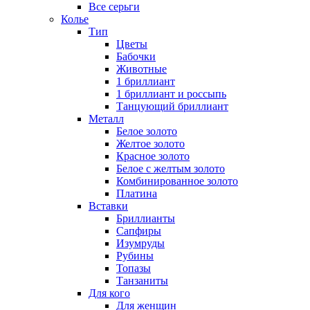
Все серьги
Колье
Тип
Цветы
Бабочки
Животные
1 бриллиант
1 бриллиант и россыпь
Танцующий бриллиант
Металл
Белое золото
Желтое золото
Красное золото
Белое с желтым золото
Комбинированное золото
Платина
Вставки
Бриллианты
Сапфиры
Изумруды
Рубины
Топазы
Танзаниты
Для кого
Для женщин