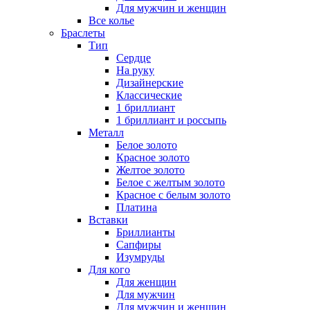
Для мужчин и женщин
Все колье
Браслеты
Тип
Сердце
На руку
Дизайнерские
Классические
1 бриллиант
1 бриллиант и россыпь
Металл
Белое золото
Красное золото
Желтое золото
Белое с желтым золото
Красное с белым золото
Платина
Вставки
Бриллианты
Сапфиры
Изумруды
Для кого
Для женщин
Для мужчин
Для мужчин и женщин