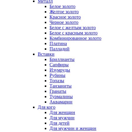
Металл
Белое золото
Желтое золото
Красное золото
Черное золото
Белое с желтым золото
Белое с красным золото
Комбинированное золото
Платина
Палладий
Вставки
Бриллианты
Сапфиры
Изумруды
Рубины
Топазы
Танзаниты
Гранаты
Турмалины
Аквамарин
Для кого
Для женщин
Для мужчин
Для детей
Для мужчин и женщин