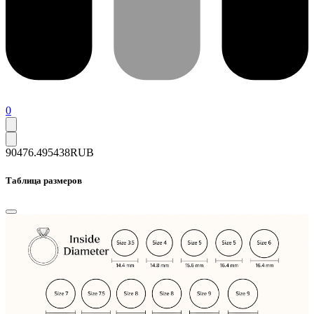
0
90476.4
95438
RUB
Таблица размеров