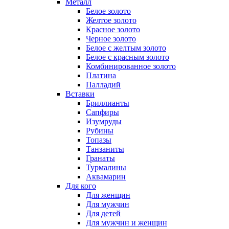
Металл
Белое золото
Желтое золото
Красное золото
Черное золото
Белое с желтым золото
Белое с красным золото
Комбинированное золото
Платина
Палладий
Вставки
Бриллианты
Сапфиры
Изумруды
Рубины
Топазы
Танзаниты
Гранаты
Турмалины
Аквамарин
Для кого
Для женщин
Для мужчин
Для детей
Для мужчин и женщин