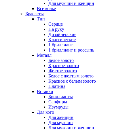
Для мужчин и женщин
Все колье
Браслеты
Тип
Сердце
На руку
Дизайнерские
Классические
1 бриллиант
1 бриллиант и россыпь
Металл
Белое золото
Красное золото
Желтое золото
Белое с желтым золото
Красное с белым золото
Платина
Вставки
Бриллианты
Сапфиры
Изумруды
Для кого
Для женщин
Для мужчин
Для мужчин и женщин