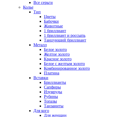
Все серьги
Колье
Тип
Цветы
Бабочки
Животные
1 бриллиант
1 бриллиант и россыпь
Танцующий бриллиант
Металл
Белое золото
Желтое золото
Красное золото
Белое с желтым золото
Комбинированное золото
Платина
Вставки
Бриллианты
Сапфиры
Изумруды
Рубины
Топазы
Танзаниты
Для кого
Для женщин