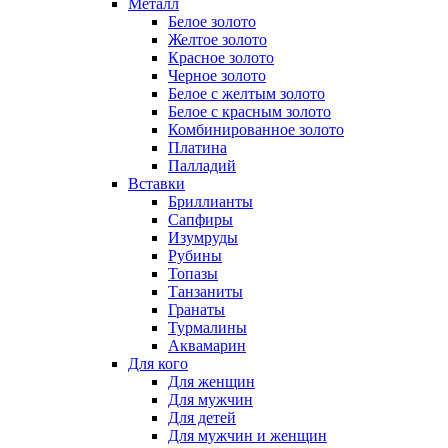
Металл
Белое золото
Желтое золото
Красное золото
Черное золото
Белое с желтым золото
Белое с красным золото
Комбинированное золото
Платина
Палладий
Вставки
Бриллианты
Сапфиры
Изумруды
Рубины
Топазы
Танзаниты
Гранаты
Турмалины
Аквамарин
Для кого
Для женщин
Для мужчин
Для детей
Для мужчин и женщин