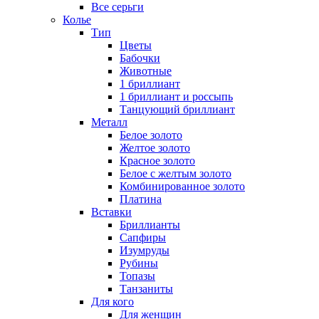
Все серьги
Колье
Тип
Цветы
Бабочки
Животные
1 бриллиант
1 бриллиант и россыпь
Танцующий бриллиант
Металл
Белое золото
Желтое золото
Красное золото
Белое с желтым золото
Комбинированное золото
Платина
Вставки
Бриллианты
Сапфиры
Изумруды
Рубины
Топазы
Танзаниты
Для кого
Для женщин