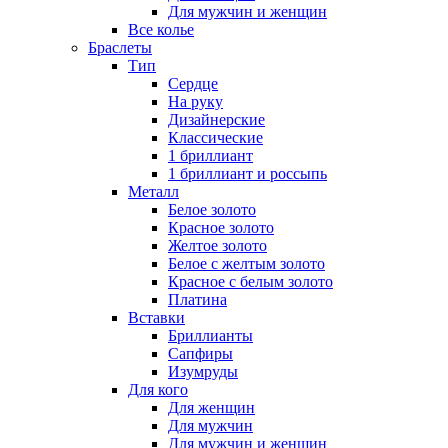
Для мужчин и женщин
Все колье
Браслеты
Тип
Сердце
На руку
Дизайнерские
Классические
1 бриллиант
1 бриллиант и россыпь
Металл
Белое золото
Красное золото
Желтое золото
Белое с желтым золото
Красное с белым золото
Платина
Вставки
Бриллианты
Сапфиры
Изумруды
Для кого
Для женщин
Для мужчин
Для мужчин и женщин