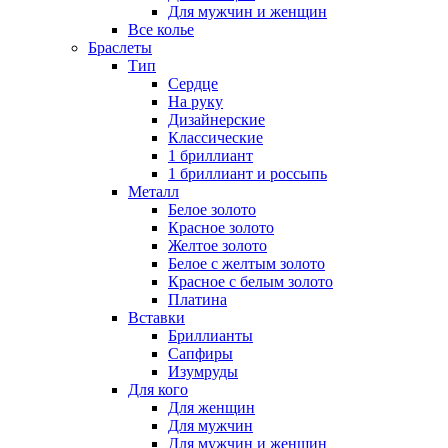
Для мужчин и женщин
Все колье
Браслеты
Тип
Сердце
На руку
Дизайнерские
Классические
1 бриллиант
1 бриллиант и россыпь
Металл
Белое золото
Красное золото
Желтое золото
Белое с желтым золото
Красное с белым золото
Платина
Вставки
Бриллианты
Сапфиры
Изумруды
Для кого
Для женщин
Для мужчин
Для мужчин и женщин