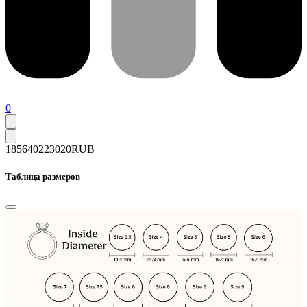
0
185640
223020
RUB
Таблица размеров