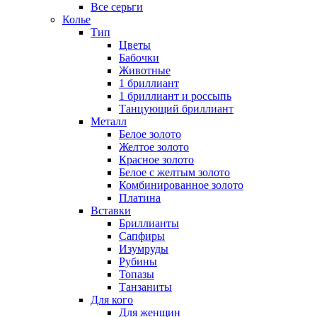
Все серьги
Колье
Тип
Цветы
Бабочки
Животные
1 бриллиант
1 бриллиант и россыпь
Танцующий бриллиант
Металл
Белое золото
Желтое золото
Красное золото
Белое с желтым золото
Комбинированное золото
Платина
Вставки
Бриллианты
Сапфиры
Изумруды
Рубины
Топазы
Танзаниты
Для кого
Для женщин