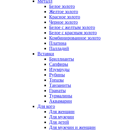
Металл
Белое золото
Желтое золото
Красное золото
Черное золото
Белое с желтым золото
Белое с красным золото
Комбинированное золото
Платина
Палладий
Вставки
Бриллианты
Сапфиры
Изумруды
Рубины
Топазы
Танзаниты
Гранаты
Турмалины
Аквамарин
Для кого
Для женщин
Для мужчин
Для детей
Для мужчин и женщин