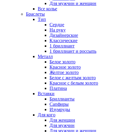
Для мужчин и женщин
Все колье
Браслеты
Тип
Сердце
На руку
Дизайнерские
Классические
1 бриллиант
1 бриллиант и россыпь
Металл
Белое золото
Красное золото
Желтое золото
Белое с желтым золото
Красное с белым золото
Платина
Вставки
Бриллианты
Сапфиры
Изумруды
Для кого
Для женщин
Для мужчин
Для мужчин и женщин