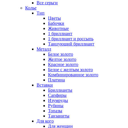
Все серьги
Колье
Тип
Цветы
Бабочки
Животные
1 бриллиант
1 бриллиант и россыпь
Танцующий бриллиант
Металл
Белое золото
Желтое золото
Красное золото
Белое с желтым золото
Комбинированное золото
Платина
Вставки
Бриллианты
Сапфиры
Изумруды
Рубины
Топазы
Танзаниты
Для кого
Для женщин