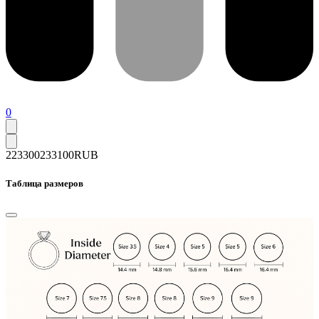
0
223300
233100
RUB
Таблица размеров