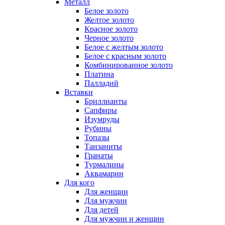
Металл
Белое золото
Желтое золото
Красное золото
Черное золото
Белое с желтым золото
Белое с красным золото
Комбинированное золото
Платина
Палладий
Вставки
Бриллианты
Сапфиры
Изумруды
Рубины
Топазы
Танзаниты
Гранаты
Турмалины
Аквамарин
Для кого
Для женщин
Для мужчин
Для детей
Для мужчин и женщин