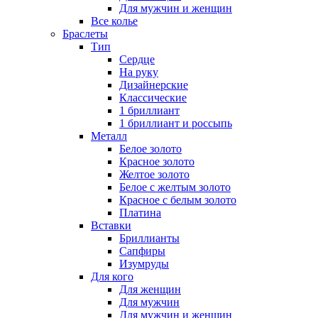
Для мужчин и женщин
Все колье
Браслеты
Тип
Сердце
На руку
Дизайнерские
Классические
1 бриллиант
1 бриллиант и россыпь
Металл
Белое золото
Красное золото
Желтое золото
Белое с желтым золото
Красное с белым золото
Платина
Вставки
Бриллианты
Сапфиры
Изумруды
Для кого
Для женщин
Для мужчин
Для мужчин и женщин