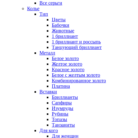
Все серьги
Колье
Тип
Цветы
Бабочки
Животные
1 бриллиант
1 бриллиант и россыпь
Танцующий бриллиант
Металл
Белое золото
Желтое золото
Красное золото
Белое с желтым золото
Комбинированное золото
Платина
Вставки
Бриллианты
Сапфиры
Изумруды
Рубины
Топазы
Танзаниты
Для кого
Для женщин