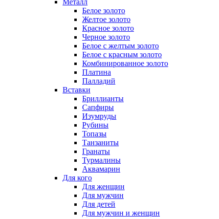
Металл
Белое золото
Желтое золото
Красное золото
Черное золото
Белое с желтым золото
Белое с красным золото
Комбинированное золото
Платина
Палладий
Вставки
Бриллианты
Сапфиры
Изумруды
Рубины
Топазы
Танзаниты
Гранаты
Турмалины
Аквамарин
Для кого
Для женщин
Для мужчин
Для детей
Для мужчин и женщин