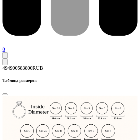
0
494900
583800
RUB
Таблица размеров