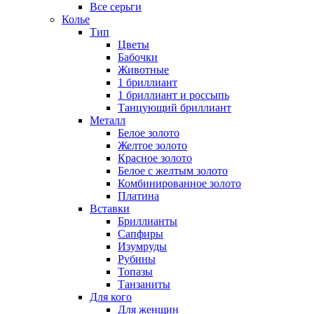
Все серьги
Колье
Тип
Цветы
Бабочки
Животные
1 бриллиант
1 бриллиант и россыпь
Танцующий бриллиант
Металл
Белое золото
Желтое золото
Красное золото
Белое с желтым золото
Комбинированное золото
Платина
Вставки
Бриллианты
Сапфиры
Изумруды
Рубины
Топазы
Танзаниты
Для кого
Для женщин