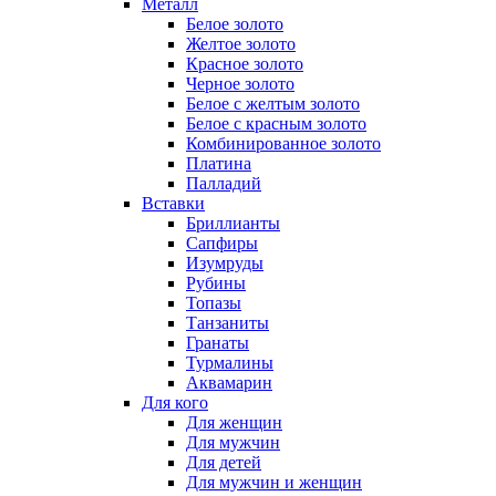
Металл
Белое золото
Желтое золото
Красное золото
Черное золото
Белое с желтым золото
Белое с красным золото
Комбинированное золото
Платина
Палладий
Вставки
Бриллианты
Сапфиры
Изумруды
Рубины
Топазы
Танзаниты
Гранаты
Турмалины
Аквамарин
Для кого
Для женщин
Для мужчин
Для детей
Для мужчин и женщин