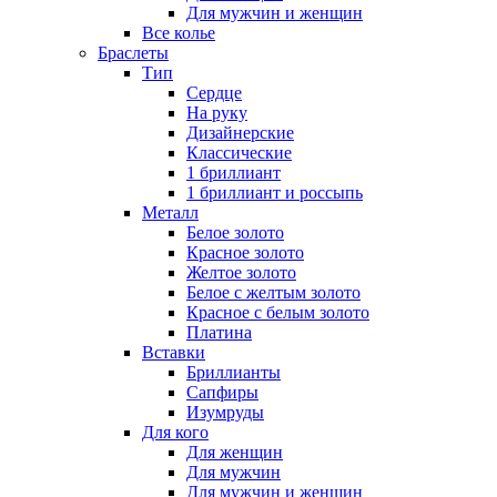
Для мужчин и женщин
Все колье
Браслеты
Тип
Сердце
На руку
Дизайнерские
Классические
1 бриллиант
1 бриллиант и россыпь
Металл
Белое золото
Красное золото
Желтое золото
Белое с желтым золото
Красное с белым золото
Платина
Вставки
Бриллианты
Сапфиры
Изумруды
Для кого
Для женщин
Для мужчин
Для мужчин и женщин