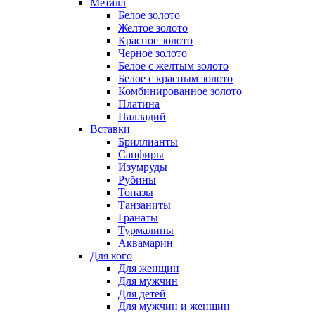
Металл
Белое золото
Желтое золото
Красное золото
Черное золото
Белое с желтым золото
Белое с красным золото
Комбинированное золото
Платина
Палладий
Вставки
Бриллианты
Сапфиры
Изумруды
Рубины
Топазы
Танзаниты
Гранаты
Турмалины
Аквамарин
Для кого
Для женщин
Для мужчин
Для детей
Для мужчин и женщин