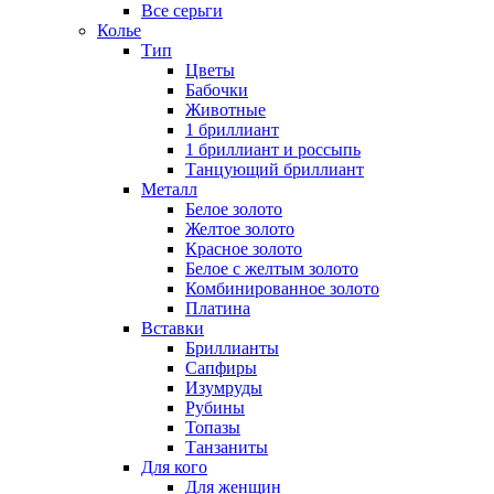
Все серьги
Колье
Тип
Цветы
Бабочки
Животные
1 бриллиант
1 бриллиант и россыпь
Танцующий бриллиант
Металл
Белое золото
Желтое золото
Красное золото
Белое с желтым золото
Комбинированное золото
Платина
Вставки
Бриллианты
Сапфиры
Изумруды
Рубины
Топазы
Танзаниты
Для кого
Для женщин