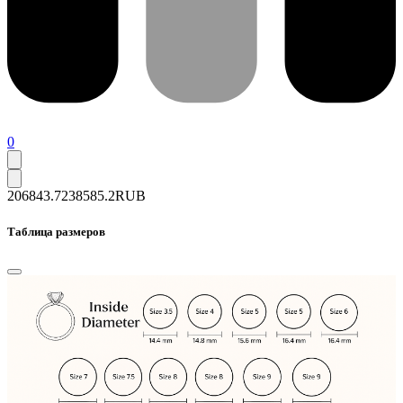
0
206843.7
238585.2
RUB
Таблица размеров