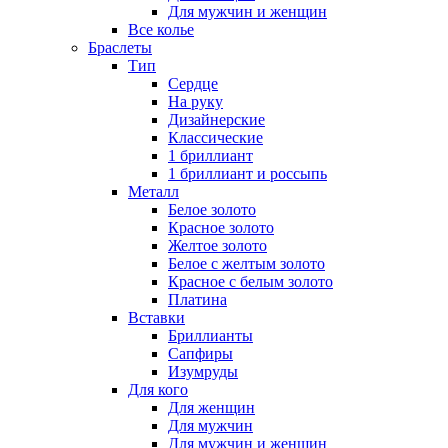
Для мужчин и женщин
Все колье
Браслеты
Тип
Сердце
На руку
Дизайнерские
Классические
1 бриллиант
1 бриллиант и россыпь
Металл
Белое золото
Красное золото
Желтое золото
Белое с желтым золото
Красное с белым золото
Платина
Вставки
Бриллианты
Сапфиры
Изумруды
Для кого
Для женщин
Для мужчин
Для мужчин и женщин