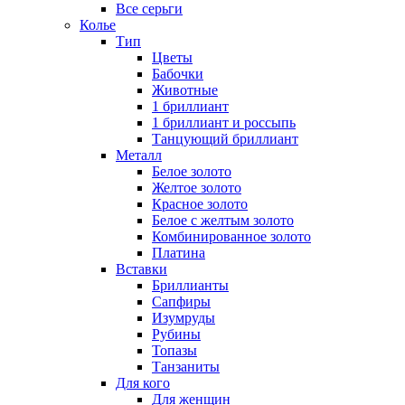
Все серьги
Колье
Тип
Цветы
Бабочки
Животные
1 бриллиант
1 бриллиант и россыпь
Танцующий бриллиант
Металл
Белое золото
Желтое золото
Красное золото
Белое с желтым золото
Комбинированное золото
Платина
Вставки
Бриллианты
Сапфиры
Изумруды
Рубины
Топазы
Танзаниты
Для кого
Для женщин