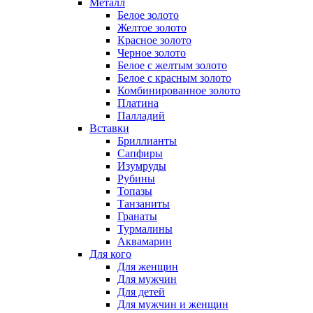
Металл
Белое золото
Желтое золото
Красное золото
Черное золото
Белое с желтым золото
Белое с красным золото
Комбинированное золото
Платина
Палладий
Вставки
Бриллианты
Сапфиры
Изумруды
Рубины
Топазы
Танзаниты
Гранаты
Турмалины
Аквамарин
Для кого
Для женщин
Для мужчин
Для детей
Для мужчин и женщин