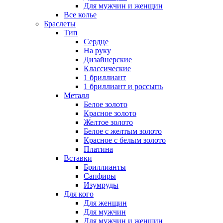
Для мужчин и женщин
Все колье
Браслеты
Тип
Сердце
На руку
Дизайнерские
Классические
1 бриллиант
1 бриллиант и россыпь
Металл
Белое золото
Красное золото
Желтое золото
Белое с желтым золото
Красное с белым золото
Платина
Вставки
Бриллианты
Сапфиры
Изумруды
Для кого
Для женщин
Для мужчин
Для мужчин и женщин