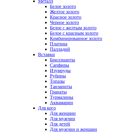
Металл
Белое золото
Желтое золото
Красное золото
Черное золото
Белое с желтым золото
Белое с красным золото
Комбинированное золото
Платина
Палладий
Вставки
Бриллианты
Сапфиры
Изумруды
Рубины
Топазы
Танзаниты
Гранаты
Турмалины
Аквамарин
Для кого
Для женщин
Для мужчин
Для детей
Для мужчин и женщин