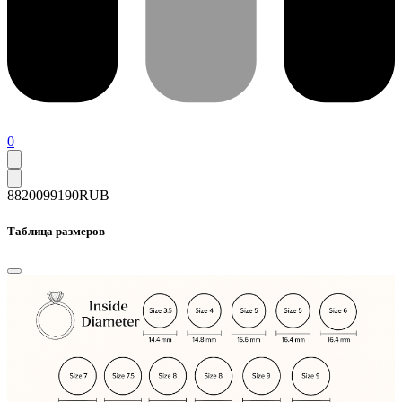
0
88200
99190
RUB
Таблица размеров