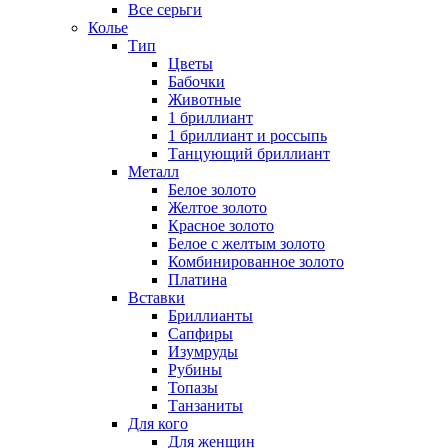
Все серьги
Колье
Тип
Цветы
Бабочки
Животные
1 бриллиант
1 бриллиант и россыпь
Танцующий бриллиант
Металл
Белое золото
Желтое золото
Красное золото
Белое с желтым золото
Комбинированное золото
Платина
Вставки
Бриллианты
Сапфиры
Изумруды
Рубины
Топазы
Танзаниты
Для кого
Для женщин