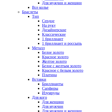
Для мужчин и женщин
Все колье
Браслеты
Тип
Сердце
На руку
Дизайнерские
Классические
1 бриллиант
1 бриллиант и россыпь
Металл
Белое золото
Красное золото
Желтое золото
Белое с желтым золото
Красное с белым золото
Платина
Вставки
Бриллианты
Сапфиры
Изумруды
Для кого
Для женщин
Для мужчин
Для мужчин и женщин