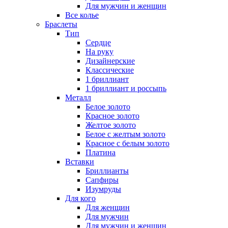
Для мужчин и женщин
Все колье
Браслеты
Тип
Сердце
На руку
Дизайнерские
Классические
1 бриллиант
1 бриллиант и россыпь
Металл
Белое золото
Красное золото
Желтое золото
Белое с желтым золото
Красное с белым золото
Платина
Вставки
Бриллианты
Сапфиры
Изумруды
Для кого
Для женщин
Для мужчин
Для мужчин и женщин