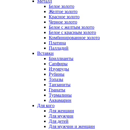
Металл
Белое золото
Желтое золото
Красное золото
Черное золото
Белое с желтым золото
Белое с красным золото
Комбинированное золото
Платина
Палладий
Вставки
Бриллианты
Сапфиры
Изумруды
Рубины
Топазы
Танзаниты
Гранаты
Турмалины
Аквамарин
Для кого
Для женщин
Для мужчин
Для детей
Для мужчин и женщин