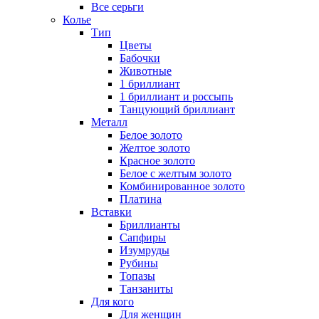
Все серьги
Колье
Тип
Цветы
Бабочки
Животные
1 бриллиант
1 бриллиант и россыпь
Танцующий бриллиант
Металл
Белое золото
Желтое золото
Красное золото
Белое с желтым золото
Комбинированное золото
Платина
Вставки
Бриллианты
Сапфиры
Изумруды
Рубины
Топазы
Танзаниты
Для кого
Для женщин