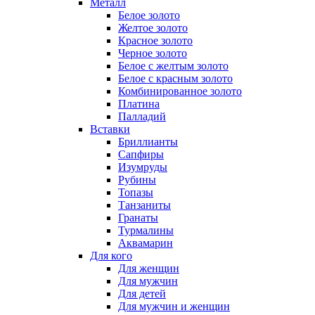
Металл
Белое золото
Желтое золото
Красное золото
Черное золото
Белое с желтым золото
Белое с красным золото
Комбинированное золото
Платина
Палладий
Вставки
Бриллианты
Сапфиры
Изумруды
Рубины
Топазы
Танзаниты
Гранаты
Турмалины
Аквамарин
Для кого
Для женщин
Для мужчин
Для детей
Для мужчин и женщин