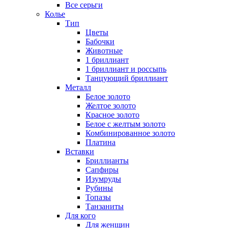
Все серьги
Колье
Тип
Цветы
Бабочки
Животные
1 бриллиант
1 бриллиант и россыпь
Танцующий бриллиант
Металл
Белое золото
Желтое золото
Красное золото
Белое с желтым золото
Комбинированное золото
Платина
Вставки
Бриллианты
Сапфиры
Изумруды
Рубины
Топазы
Танзаниты
Для кого
Для женщин