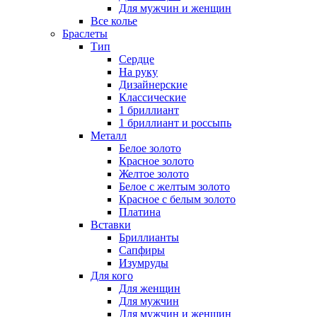
Для мужчин и женщин
Все колье
Браслеты
Тип
Сердце
На руку
Дизайнерские
Классические
1 бриллиант
1 бриллиант и россыпь
Металл
Белое золото
Красное золото
Желтое золото
Белое с желтым золото
Красное с белым золото
Платина
Вставки
Бриллианты
Сапфиры
Изумруды
Для кого
Для женщин
Для мужчин
Для мужчин и женщин