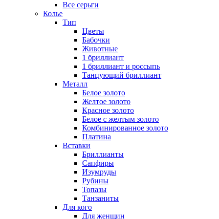
Все серьги
Колье
Тип
Цветы
Бабочки
Животные
1 бриллиант
1 бриллиант и россыпь
Танцующий бриллиант
Металл
Белое золото
Желтое золото
Красное золото
Белое с желтым золото
Комбинированное золото
Платина
Вставки
Бриллианты
Сапфиры
Изумруды
Рубины
Топазы
Танзаниты
Для кого
Для женщин