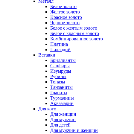
Металл
Белое золото
Желтое золото
Красное золото
Черное золото
Белое с желтым золото
Белое с красным золото
Комбинированное золото
Платина
Палладий
Вставки
Бриллианты
Сапфиры
Изумруды
Рубины
Топазы
Танзаниты
Гранаты
Турмалины
Аквамарин
Для кого
Для женщин
Для мужчин
Для детей
Для мужчин и женщин