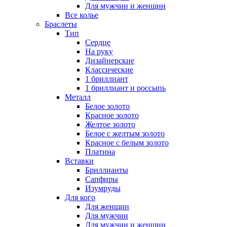
Для мужчин и женщин
Все колье
Браслеты
Тип
Сердце
На руку
Дизайнерские
Классические
1 бриллиант
1 бриллиант и россыпь
Металл
Белое золото
Красное золото
Желтое золото
Белое с желтым золото
Красное с белым золото
Платина
Вставки
Бриллианты
Сапфиры
Изумруды
Для кого
Для женщин
Для мужчин
Для мужчин и женщин