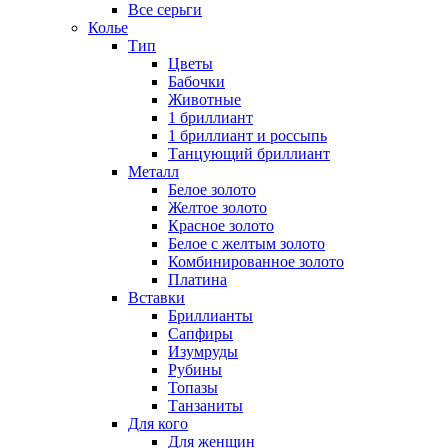
Все серьги
Колье
Тип
Цветы
Бабочки
Животные
1 бриллиант
1 бриллиант и россыпь
Танцующий бриллиант
Металл
Белое золото
Желтое золото
Красное золото
Белое с желтым золото
Комбинированное золото
Платина
Вставки
Бриллианты
Сапфиры
Изумруды
Рубины
Топазы
Танзаниты
Для кого
Для женщин