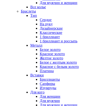
Для мужчин и женщин
Все колье
Браслеты
Тип
Сердце
На руку
Дизайнерские
Классические
1 бриллиант
1 бриллиант и россыпь
Металл
Белое золото
Красное золото
Желтое золото
Белое с желтым золото
Красное с белым золото
Платина
Вставки
Бриллианты
Сапфиры
Изумруды
Для кого
Для женщин
Для мужчин
Для мужчин и женщин