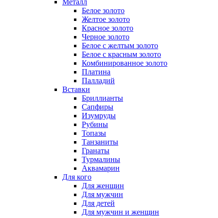
Металл
Белое золото
Желтое золото
Красное золото
Черное золото
Белое с желтым золото
Белое с красным золото
Комбинированное золото
Платина
Палладий
Вставки
Бриллианты
Сапфиры
Изумруды
Рубины
Топазы
Танзаниты
Гранаты
Турмалины
Аквамарин
Для кого
Для женщин
Для мужчин
Для детей
Для мужчин и женщин