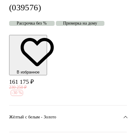
(039576)
Рассрочка без %
Примерка на дому
В избранноe
161 175
₽
230 250
₽
-
30 %
Жёлтый с белым - Золото