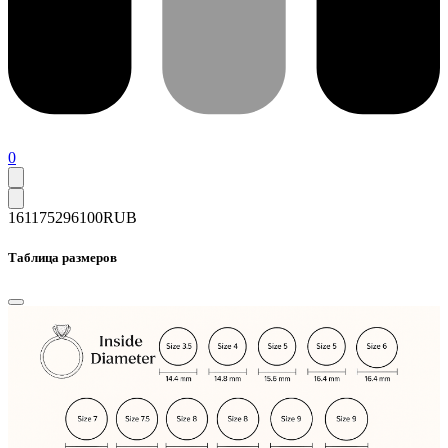
0
161175
296100
RUB
Таблица размеров